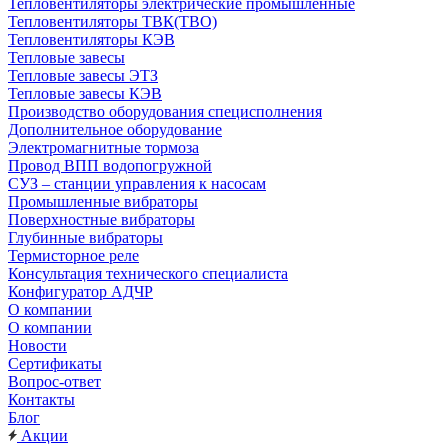
Тепловентиляторы электрические промышленные
Тепловентиляторы ТВК(ТВО)
Тепловентиляторы КЭВ
Тепловые завесы
Тепловые завесы ЭТЗ
Тепловые завесы КЭВ
Производство оборудования специсполнения
Дополнительное оборудование
Электромагнитные тормоза
Провод ВПП водопогружной
СУЗ – станции управления к насосам
Промышленные вибраторы
Поверхностные вибраторы
Глубинные вибраторы
Термисторное реле
Консультация технического специалиста
Конфигуратор АДЧР
О компании
О компании
Новости
Сертификаты
Вопрос-ответ
Контакты
Блог
Акции