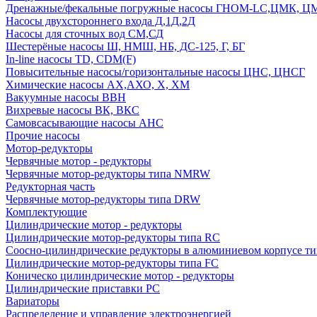
Дренажные/фекальные погружные насосы ГНОМ-LC,ЦМК, 
Насосы двухстороннего входа Д,1Д,2Д
Насосы для сточных вод СМ,СД
Шестерёные насосы Ш, НМШ, НБ, ДС-125, Г, БГ
In-line насосы TD, CDM(F)
Повысительные насосы/горизонтальные насосы ЦНС, ЦНСГ
Химические насосы АХ,АХО, Х, ХМ
Вакуумные насосы ВВН
Вихревые насосы ВК, ВКС
Самовсасывающие насосы АНС
Прочие насосы
Мотор-редукторы
Червячные мотор - редукторы
Червячные мотор-редукторы типа NMRW
Редукторная часть
Червячные мотор-редукторы типа DRW
Комплектующие
Цилиндрические мотор - редукторы
Цилиндрические мотор-редукторы типа RC
Соосно-цилиндрические редукторы в алюминиевом корпусе т
Цилиндрические мотор-редукторы типа FC
Коническо цилиндрические мотор - редукторы
Цилиндрические приставки PC
Вариаторы
Распределение и управление электроэнергией