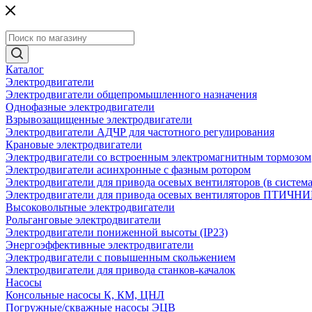
Каталог
Электродвигатели
Электродвигатели общепромышленного назначения
Однофазные электродвигатели
Взрывозащищенные электродвигатели
Электродвигатели АДЧР для частотного регулирования
Крановые электродвигатели
Электродвигатели со встроенным электромагнитным тормозом
Электродвигатели асинхронные с фазным ротором
Электродвигатели для привода осевых вентиляторов (в систем
Электродвигатели для привода осевых вентиляторов ПТИЧН
Высоковольтные электродвигатели
Рольганговые электродвигатели
Электродвигатели пониженной высоты (IP23)
Энергоэффективные электродвигатели
Электродвигатели с повышенным скольжением
Электродвигатели для привода станков-качалок
Насосы
Консольные насосы К, КМ, ЦНЛ
Погружные/скважные насосы ЭЦВ