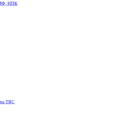
ЦМФ, НПК
ипа TRC