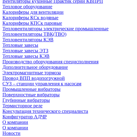
Вентиляторы кухонные Практик серии КВПРП
Тепловое оборудование
Калориферы для вентиляции
Калориферы КСк водяные
Калориферы КПСк паровые
Тепловентиляторы электрические промышленные
Тепловентиляторы ТВК(ТВО)
Тепловентиляторы КЭВ
Тепловые завесы
Тепловые завесы ЭТЗ
Тепловые завесы КЭВ
Производство оборудования специсполнения
Дополнительное оборудование
Электромагнитные тормоза
Провод ВПП водопогружной
СУЗ – станции управления к насосам
Промышленные вибраторы
Поверхностные вибраторы
Глубинные вибраторы
Термисторное реле
Консультация технического специалиста
Конфигуратор АДЧР
О компании
О компании
Новости