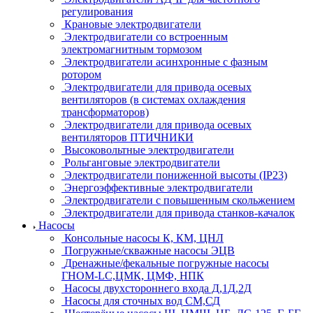
регулирования
Крановые электродвигатели
Электродвигатели со встроенным
электромагнитным тормозом
Электродвигатели асинхронные с фазным
ротором
Электродвигатели для привода осевых
вентиляторов (в системах охлаждения
трансформаторов)
Электродвигатели для привода осевых
вентиляторов ПТИЧНИКИ
Высоковольтные электродвигатели
Рольганговые электродвигатели
Электродвигатели пониженной высоты (IP23)
Энергоэффективные электродвигатели
Электродвигатели с повышенным скольжением
Электродвигатели для привода станков-качалок
Насосы
Консольные насосы К, КМ, ЦНЛ
Погружные/скважные насосы ЭЦВ
Дренажные/фекальные погружные насосы
ГНОМ-LC,ЦМК, ЦМФ, НПК
Насосы двухстороннего входа Д,1Д,2Д
Насосы для сточных вод СМ,СД