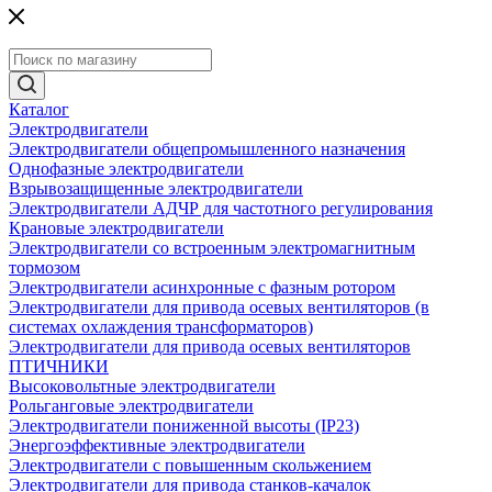
Каталог
Электродвигатели
Электродвигатели общепромышленного назначения
Однофазные электродвигатели
Взрывозащищенные электродвигатели
Электродвигатели АДЧР для частотного регулирования
Крановые электродвигатели
Электродвигатели со встроенным электромагнитным
тормозом
Электродвигатели асинхронные с фазным ротором
Электродвигатели для привода осевых вентиляторов (в
системах охлаждения трансформаторов)
Электродвигатели для привода осевых вентиляторов
ПТИЧНИКИ
Высоковольтные электродвигатели
Рольганговые электродвигатели
Электродвигатели пониженной высоты (IP23)
Энергоэффективные электродвигатели
Электродвигатели с повышенным скольжением
Электродвигатели для привода станков-качалок