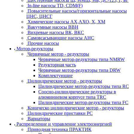
Шестерёные насосы Ш, НМШ, НБ, ДС-125, Г, БГ
In-line насосы TD, CDM(F)
Повысительные насосы/горизонтальные насосы
ЦНС, ЦНСГ
Химические насосы АХ,АХО, Х, ХМ
Вакуумные насосы ВВН
Вихревые насосы ВК, ВКС
Самовсасывающие насосы АНС
Прочие насосы
Мотор-редукторы
Червячные мотор - редукторы
Червячные мотор-редукторы типа NMRW
Редукторная часть
Червячные мотор-редукторы типа DRW
Комплектующие
Цилиндрические мотор - редукторы
Цилиндрические мотор-редукторы типа RC
Соосно-цилиндрические редукторы в
алюминиевом корпусе типа TRC
Цилиндрические мотор-редукторы типа FC
Коническо цилиндрические мотор - редукторы
Цилиндрические приставки PC
Вариаторы
Распределение и управление электроэнергией
Приводная техника ПРАКТИК