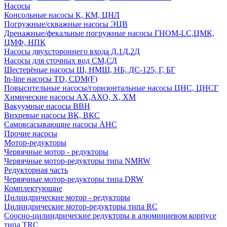
Насосы
Консольные насосы К, КМ, ЦНЛ
Погружные/скважные насосы ЭЦВ
Дренажные/фекальные погружные насосы ГНОМ-LC,ЦМК,
ЦМФ, НПК
Насосы двухстороннего входа Д,1Д,2Д
Насосы для сточных вод СМ,СД
Шестерёные насосы Ш, НМШ, НБ, ДС-125, Г, БГ
In-line насосы TD, CDM(F)
Повысительные насосы/горизонтальные насосы ЦНС, ЦНСГ
Химические насосы АХ,АХО, Х, ХМ
Вакуумные насосы ВВН
Вихревые насосы ВК, ВКС
Самовсасывающие насосы АНС
Прочие насосы
Мотор-редукторы
Червячные мотор - редукторы
Червячные мотор-редукторы типа NMRW
Редукторная часть
Червячные мотор-редукторы типа DRW
Комплектующие
Цилиндрические мотор - редукторы
Цилиндрические мотор-редукторы типа RC
Соосно-цилиндрические редукторы в алюминиевом корпусе
типа TRC