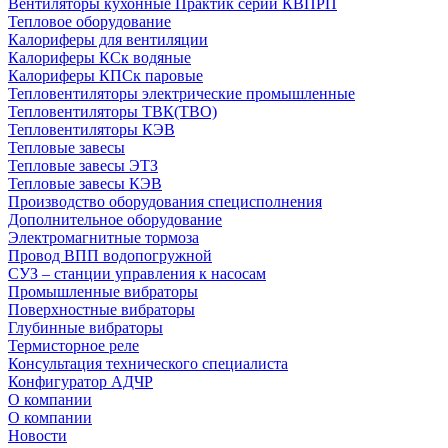
Вентиляторы кухонные Практик серии КВПРП
Тепловое оборудование
Калориферы для вентиляции
Калориферы КСк водяные
Калориферы КПСк паровые
Тепловентиляторы электрические промышленные
Тепловентиляторы ТВК(ТВО)
Тепловентиляторы КЭВ
Тепловые завесы
Тепловые завесы ЭТЗ
Тепловые завесы КЭВ
Производство оборудования специсполнения
Дополнительное оборудование
Электромагнитные тормоза
Провод ВПП водопогружной
СУЗ – станции управления к насосам
Промышленные вибраторы
Поверхностные вибраторы
Глубинные вибраторы
Термисторное реле
Консультация технического специалиста
Конфигуратор АДЧР
О компании
О компании
Новости