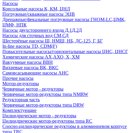
Насосы
Консольные насосы К, КМ, ЦНЛ
Погружные/скважные насосы ЭЦВ
Дренажные/фекальные погружные насосы ГНОМ-LC,ЦМК,
ЦМФ, НПК
Насосы двухстороннего входа Д,1Д,2Д
Насосы для сточных вод СМ,СД
Шестерёные насосы Ш, НМШ, НБ, ДС-125, Г, БГ
In-line насосы TD, CDM(F)
Повысительные насосы/горизонтальные насосы ЦНС, ЦНСГ
Химические насосы АХ,АХО, Х, ХМ
Вакуумные насосы ВВН
Вихревые насосы ВК, ВКС
Самовсасывающие насосы АНС
Прочие насосы
Мотор-редукторы
Червячные мотор - редукторы
Червячные мотор-редукторы типа NMRW
Редукторная часть
Червячные мотор-редукторы типа DRW
Комплектующие
Цилиндрические мотор - редукторы
Цилиндрические мотор-редукторы типа RC
Соосно-цилиндрические редукторы в алюминиевом корпусе
типа TRC