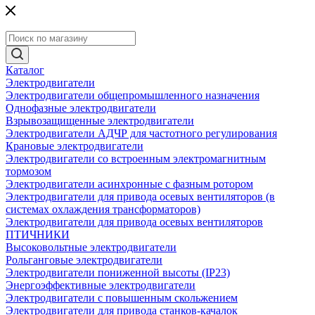
Каталог
Электродвигатели
Электродвигатели общепромышленного назначения
Однофазные электродвигатели
Взрывозащищенные электродвигатели
Электродвигатели АДЧР для частотного регулирования
Крановые электродвигатели
Электродвигатели со встроенным электромагнитным
тормозом
Электродвигатели асинхронные с фазным ротором
Электродвигатели для привода осевых вентиляторов (в
системах охлаждения трансформаторов)
Электродвигатели для привода осевых вентиляторов
ПТИЧНИКИ
Высоковольтные электродвигатели
Рольганговые электродвигатели
Электродвигатели пониженной высоты (IP23)
Энергоэффективные электродвигатели
Электродвигатели с повышенным скольжением
Электродвигатели для привода станков-качалок