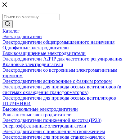
Каталог
Электродвигатели
Электродвигатели общепромышленного назначения
Однофазные электродвигатели
Взрывозащищенные электродвигатели
Электродвигатели АДЧР для частотного регулирования
Крановые электродвигатели
Электродвигатели со встроенным электромагнитным
тормозом
Электродвигатели асинхронные с фазным ротором
Электродвигатели для привода осевых вентиляторов (в
системах охлаждения трансформаторов)
Электродвигатели для привода осевых вентиляторов
ПТИЧНИКИ
Высоковольтные электродвигатели
Рольганговые электродвигатели
Электродвигатели пониженной высоты (IP23)
Энергоэффективные электродвигатели
Электродвигатели с повышенным скольжением
Электродвигатели для привода станков-качалок