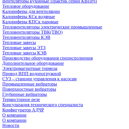
Вентиляторы кухонные Практик серии КВПРП
Тепловое оборудование
Калориферы для вентиляции
Калориферы КСк водяные
Калориферы КПСк паровые
Тепловентиляторы электрические промышленные
Тепловентиляторы ТВК(ТВО)
Тепловентиляторы КЭВ
Тепловые завесы
Тепловые завесы ЭТЗ
Тепловые завесы КЭВ
Производство оборудования специсполнения
Дополнительное оборудование
Электромагнитные тормоза
Провод ВПП водопогружной
СУЗ – станции управления к насосам
Промышленные вибраторы
Поверхностные вибраторы
Глубинные вибраторы
Термисторное реле
Консультация технического специалиста
Конфигуратор АДЧР
О компании
О компании
Новости