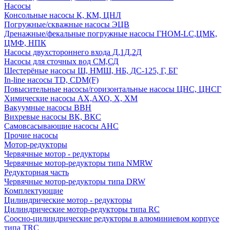
Насосы
Консольные насосы К, КМ, ЦНЛ
Погружные/скважные насосы ЭЦВ
Дренажные/фекальные погружные насосы ГНОМ-LC,ЦМК,
ЦМФ, НПК
Насосы двухстороннего входа Д,1Д,2Д
Насосы для сточных вод СМ,СД
Шестерёные насосы Ш, НМШ, НБ, ДС-125, Г, БГ
In-line насосы TD, CDM(F)
Повысительные насосы/горизонтальные насосы ЦНС, ЦНСГ
Химические насосы АХ,АХО, Х, ХМ
Вакуумные насосы ВВН
Вихревые насосы ВК, ВКС
Самовсасывающие насосы АНС
Прочие насосы
Мотор-редукторы
Червячные мотор - редукторы
Червячные мотор-редукторы типа NMRW
Редукторная часть
Червячные мотор-редукторы типа DRW
Комплектующие
Цилиндрические мотор - редукторы
Цилиндрические мотор-редукторы типа RC
Соосно-цилиндрические редукторы в алюминиевом корпусе
типа TRC