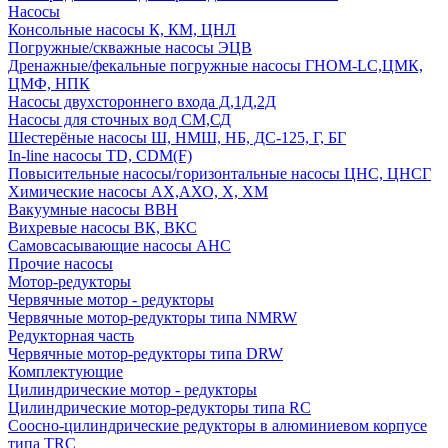
Насосы
Консольные насосы К, КМ, ЦНЛ
Погружные/скважные насосы ЭЦВ
Дренажные/фекальные погружные насосы ГНОМ-LC,ЦМК,
ЦМФ, НПК
Насосы двухстороннего входа Д,1Д,2Д
Насосы для сточных вод СМ,СД
Шестерёные насосы Ш, НМШ, НБ, ДС-125, Г, БГ
In-line насосы TD, CDM(F)
Повысительные насосы/горизонтальные насосы ЦНС, ЦНСГ
Химические насосы АХ,АХО, Х, ХМ
Вакуумные насосы ВВН
Вихревые насосы ВК, ВКС
Самовсасывающие насосы АНС
Прочие насосы
Мотор-редукторы
Червячные мотор - редукторы
Червячные мотор-редукторы типа NMRW
Редукторная часть
Червячные мотор-редукторы типа DRW
Комплектующие
Цилиндрические мотор - редукторы
Цилиндрические мотор-редукторы типа RC
Соосно-цилиндрические редукторы в алюминиевом корпусе
типа TRC