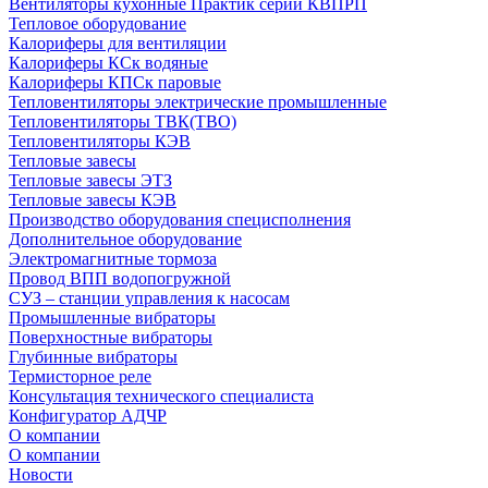
Вентиляторы кухонные Практик серии КВПРП
Тепловое оборудование
Калориферы для вентиляции
Калориферы КСк водяные
Калориферы КПСк паровые
Тепловентиляторы электрические промышленные
Тепловентиляторы ТВК(ТВО)
Тепловентиляторы КЭВ
Тепловые завесы
Тепловые завесы ЭТЗ
Тепловые завесы КЭВ
Производство оборудования специсполнения
Дополнительное оборудование
Электромагнитные тормоза
Провод ВПП водопогружной
СУЗ – станции управления к насосам
Промышленные вибраторы
Поверхностные вибраторы
Глубинные вибраторы
Термисторное реле
Консультация технического специалиста
Конфигуратор АДЧР
О компании
О компании
Новости