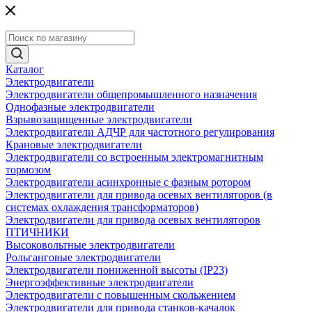
Каталог
Электродвигатели
Электродвигатели общепромышленного назначения
Однофазные электродвигатели
Взрывозащищенные электродвигатели
Электродвигатели АДЧР для частотного регулирования
Крановые электродвигатели
Электродвигатели со встроенным электромагнитным
тормозом
Электродвигатели асинхронные с фазным ротором
Электродвигатели для привода осевых вентиляторов (в
системах охлаждения трансформаторов)
Электродвигатели для привода осевых вентиляторов
ПТИЧНИКИ
Высоковольтные электродвигатели
Рольганговые электродвигатели
Электродвигатели пониженной высоты (IP23)
Энергоэффективные электродвигатели
Электродвигатели с повышенным скольжением
Электродвигатели для привода станков-качалок