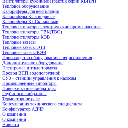
Вентиляторы кухонные Практик серии КВПРП
Тепловое оборудование
Калориферы для вентиляции
Калориферы КСк водяные
Калориферы КПСк паровые
Тепловентиляторы электрические промышленные
Тепловентиляторы ТВК(ТВО)
Тепловентиляторы КЭВ
Тепловые завесы
Тепловые завесы ЭТЗ
Тепловые завесы КЭВ
Производство оборудования специсполнения
Дополнительное оборудование
Электромагнитные тормоза
Провод ВПП водопогружной
СУЗ – станции управления к насосам
Промышленные вибраторы
Поверхностные вибраторы
Глубинные вибраторы
Термисторное реле
Консультация технического специалиста
Конфигуратор АДЧР
О компании
О компании
Новости