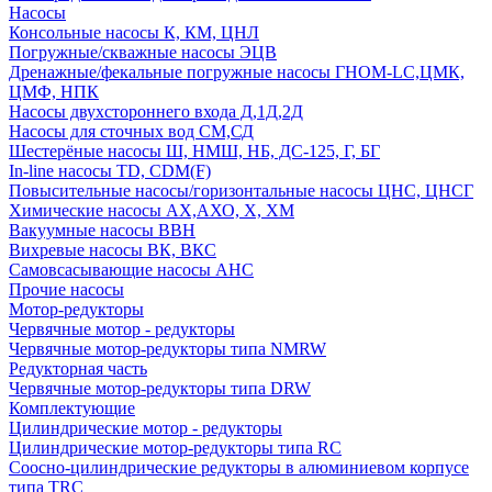
Насосы
Консольные насосы К, КМ, ЦНЛ
Погружные/скважные насосы ЭЦВ
Дренажные/фекальные погружные насосы ГНОМ-LC,ЦМК,
ЦМФ, НПК
Насосы двухстороннего входа Д,1Д,2Д
Насосы для сточных вод СМ,СД
Шестерёные насосы Ш, НМШ, НБ, ДС-125, Г, БГ
In-line насосы TD, CDM(F)
Повысительные насосы/горизонтальные насосы ЦНС, ЦНСГ
Химические насосы АХ,АХО, Х, ХМ
Вакуумные насосы ВВН
Вихревые насосы ВК, ВКС
Самовсасывающие насосы АНС
Прочие насосы
Мотор-редукторы
Червячные мотор - редукторы
Червячные мотор-редукторы типа NMRW
Редукторная часть
Червячные мотор-редукторы типа DRW
Комплектующие
Цилиндрические мотор - редукторы
Цилиндрические мотор-редукторы типа RC
Соосно-цилиндрические редукторы в алюминиевом корпусе
типа TRC