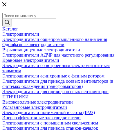
Каталог
Электродвигатели
Электродвигатели общепромышленного назначения
Однофазные электродвигатели
Взрывозащищенные электродвигатели
Электродвигатели АДЧР для частотного регулирования
Крановые электродвигатели
Электродвигатели со встроенным электромагнитным
тормозом
Электродвигатели асинхронные с фазным ротором
Электродвигатели для привода осевых вентиляторов (в
системах охлаждения трансформаторов)
Электродвигатели для привода осевых вентиляторов
ПТИЧНИКИ
Высоковольтные электродвигатели
Рольганговые электродвигатели
Электродвигатели пониженной высоты (IP23)
Энергоэффективные электродвигатели
Электродвигатели с повышенным скольжением
Электродвигатели для привода станков-качалок