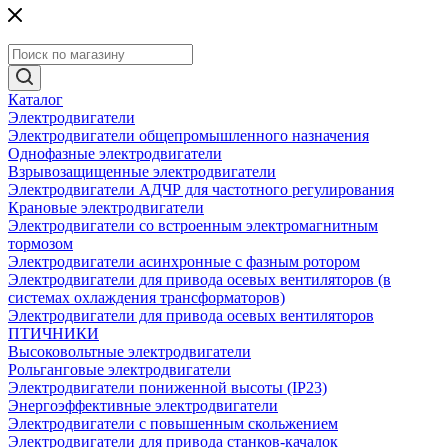
Каталог
Электродвигатели
Электродвигатели общепромышленного назначения
Однофазные электродвигатели
Взрывозащищенные электродвигатели
Электродвигатели АДЧР для частотного регулирования
Крановые электродвигатели
Электродвигатели со встроенным электромагнитным
тормозом
Электродвигатели асинхронные с фазным ротором
Электродвигатели для привода осевых вентиляторов (в
системах охлаждения трансформаторов)
Электродвигатели для привода осевых вентиляторов
ПТИЧНИКИ
Высоковольтные электродвигатели
Рольганговые электродвигатели
Электродвигатели пониженной высоты (IP23)
Энергоэффективные электродвигатели
Электродвигатели с повышенным скольжением
Электродвигатели для привода станков-качалок