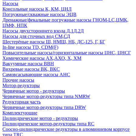
Насосы
Консольные насосы К, КМ, ЦНЛ
Погружные/скважные насосы ЭЦВ
Дренажные/фекальные погружные насосы ГНОМ-LC,ЦМК,
ЦМФ, НПК
Насосы двухстороннего входа Д,1Д,2Д
Насосы для сточных вод СМ,СД
Шестерёные насосы Ш, НМШ, НБ, ДС-125, Г, БГ
In-line насосы TD, CDM(F)
Повысительные насосы/горизонтальные насосы ЦНС, ЦНСГ
Химические насосы АХ,АХО, Х, ХМ
Вакуумные насосы ВВН
Вихревые насосы ВК, ВКС
Самовсасывающие насосы АНС
Прочие насосы
Мотор-редукторы
Червячные мотор - редукторы
Червячные мотор-редукторы типа NMRW
Редукторная часть
Червячные мотор-редукторы типа DRW
Комплектующие
Цилиндрические мотор - редукторы
Цилиндрические мотор-редукторы типа RC
Соосно-цилиндрические редукторы в алюминиевом корпусе
типа TRC