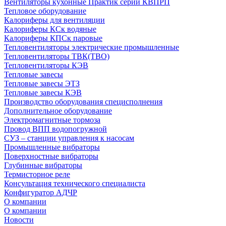
Вентиляторы кухонные Практик серии КВПРП
Тепловое оборудование
Калориферы для вентиляции
Калориферы КСк водяные
Калориферы КПСк паровые
Тепловентиляторы электрические промышленные
Тепловентиляторы ТВК(ТВО)
Тепловентиляторы КЭВ
Тепловые завесы
Тепловые завесы ЭТЗ
Тепловые завесы КЭВ
Производство оборудования специсполнения
Дополнительное оборудование
Электромагнитные тормоза
Провод ВПП водопогружной
СУЗ – станции управления к насосам
Промышленные вибраторы
Поверхностные вибраторы
Глубинные вибраторы
Термисторное реле
Консультация технического специалиста
Конфигуратор АДЧР
О компании
О компании
Новости