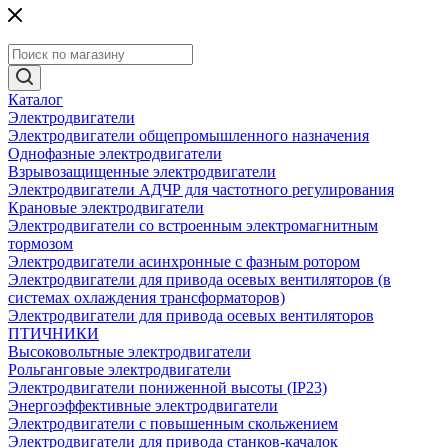
Каталог
Электродвигатели
Электродвигатели общепромышленного назначения
Однофазные электродвигатели
Взрывозащищенные электродвигатели
Электродвигатели АДЧР для частотного регулирования
Крановые электродвигатели
Электродвигатели со встроенным электромагнитным
тормозом
Электродвигатели асинхронные с фазным ротором
Электродвигатели для привода осевых вентиляторов (в
системах охлаждения трансформаторов)
Электродвигатели для привода осевых вентиляторов
ПТИЧНИКИ
Высоковольтные электродвигатели
Рольганговые электродвигатели
Электродвигатели пониженной высоты (IP23)
Энергоэффективные электродвигатели
Электродвигатели с повышенным скольжением
Электродвигатели для привода станков-качалок