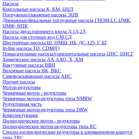
Насосы
Консольные насосы К, КМ, ЦНЛ
Погружные/скважные насосы ЭЦВ
Дренажные/фекальные погружные насосы ГНОМ-LC,ЦМК,
ЦМФ, НПК
Насосы двухстороннего входа Д,1Д,2Д
Насосы для сточных вод СМ,СД
Шестерёные насосы Ш, НМШ, НБ, ДС-125, Г, БГ
In-line насосы TD, CDM(F)
Повысительные насосы/горизонтальные насосы ЦНС, ЦНСГ
Химические насосы АХ,АХО, Х, ХМ
Вакуумные насосы ВВН
Вихревые насосы ВК, ВКС
Самовсасывающие насосы АНС
Прочие насосы
Мотор-редукторы
Червячные мотор - редукторы
Червячные мотор-редукторы типа NMRW
Редукторная часть
Червячные мотор-редукторы типа DRW
Комплектующие
Цилиндрические мотор - редукторы
Цилиндрические мотор-редукторы типа RC
Соосно-цилиндрические редукторы в алюминиевом корпусе
типа TRC