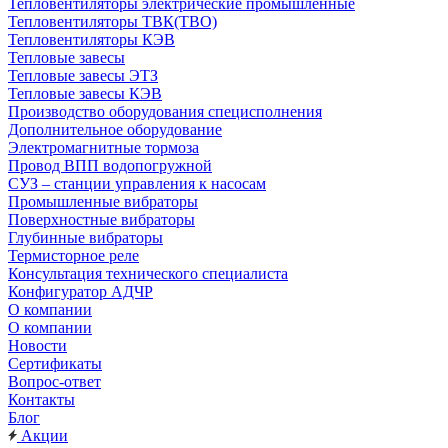
Тепловентиляторы электрические промышленные
Тепловентиляторы ТВК(ТВО)
Тепловентиляторы КЭВ
Тепловые завесы
Тепловые завесы ЭТЗ
Тепловые завесы КЭВ
Производство оборудования специсполнения
Дополнительное оборудование
Электромагнитные тормоза
Провод ВПП водопогружной
СУЗ – станции управления к насосам
Промышленные вибраторы
Поверхностные вибраторы
Глубинные вибраторы
Термисторное реле
Консультация технического специалиста
Конфигуратор АДЧР
О компании
О компании
Новости
Сертификаты
Вопрос-ответ
Контакты
Блог
Акции