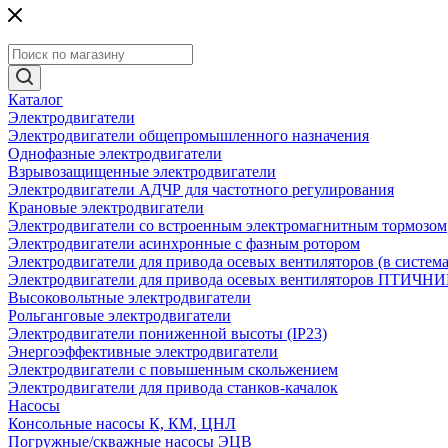
Каталог
Электродвигатели
Электродвигатели общепромышленного назначения
Однофазные электродвигатели
Взрывозащищенные электродвигатели
Электродвигатели АДЧР для частотного регулирования
Крановые электродвигатели
Электродвигатели со встроенным электромагнитным тормозом
Электродвигатели асинхронные с фазным ротором
Электродвигатели для привода осевых вентиляторов (в систем
Электродвигатели для привода осевых вентиляторов ПТИЧН
Высоковольтные электродвигатели
Рольганговые электродвигатели
Электродвигатели пониженной высоты (IP23)
Энергоэффективные электродвигатели
Электродвигатели с повышенным скольжением
Электродвигатели для привода станков-качалок
Насосы
Консольные насосы К, КМ, ЦНЛ
Погружные/скважные насосы ЭЦВ