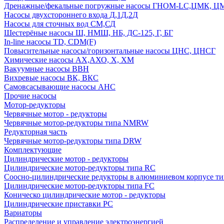
Дренажные/фекальные погружные насосы ГНОМ-LC,ЦМК, 
Насосы двухстороннего входа Д,1Д,2Д
Насосы для сточных вод СМ,СД
Шестерёные насосы Ш, НМШ, НБ, ДС-125, Г, БГ
In-line насосы TD, CDM(F)
Повысительные насосы/горизонтальные насосы ЦНС, ЦНСГ
Химические насосы АХ,АХО, Х, ХМ
Вакуумные насосы ВВН
Вихревые насосы ВК, ВКС
Самовсасывающие насосы АНС
Прочие насосы
Мотор-редукторы
Червячные мотор - редукторы
Червячные мотор-редукторы типа NMRW
Редукторная часть
Червячные мотор-редукторы типа DRW
Комплектующие
Цилиндрические мотор - редукторы
Цилиндрические мотор-редукторы типа RC
Соосно-цилиндрические редукторы в алюминиевом корпусе т
Цилиндрические мотор-редукторы типа FC
Коническо цилиндрические мотор - редукторы
Цилиндрические приставки PC
Вариаторы
Распределение и управление электроэнергией