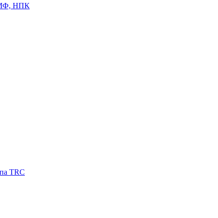
ЦМФ, НПК
ипа TRC