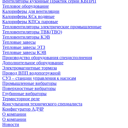
Вентиляторы кухонные Практик серии КВПРП
Тепловое оборудование
Калориферы для вентиляции
Калориферы КСк водяные
Калориферы КПСк паровые
Тепловентиляторы электрические промышленные
Тепловентиляторы ТВК(ТВО)
Тепловентиляторы КЭВ
Тепловые завесы
Тепловые завесы ЭТЗ
Тепловые завесы КЭВ
Производство оборудования специсполнения
Дополнительное оборудование
Электромагнитные тормоза
Провод ВПП водопогружной
СУЗ – станции управления к насосам
Промышленные вибраторы
Поверхностные вибраторы
Глубинные вибраторы
Термисторное реле
Консультация технического специалиста
Конфигуратор АДЧР
О компании
О компании
Новости