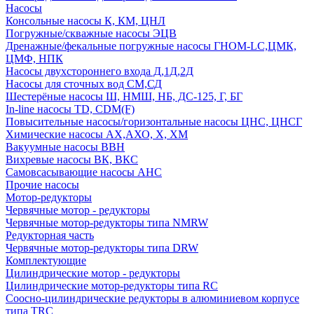
Насосы
Консольные насосы К, КМ, ЦНЛ
Погружные/скважные насосы ЭЦВ
Дренажные/фекальные погружные насосы ГНОМ-LC,ЦМК,
ЦМФ, НПК
Насосы двухстороннего входа Д,1Д,2Д
Насосы для сточных вод СМ,СД
Шестерёные насосы Ш, НМШ, НБ, ДС-125, Г, БГ
In-line насосы TD, CDM(F)
Повысительные насосы/горизонтальные насосы ЦНС, ЦНСГ
Химические насосы АХ,АХО, Х, ХМ
Вакуумные насосы ВВН
Вихревые насосы ВК, ВКС
Самовсасывающие насосы АНС
Прочие насосы
Мотор-редукторы
Червячные мотор - редукторы
Червячные мотор-редукторы типа NMRW
Редукторная часть
Червячные мотор-редукторы типа DRW
Комплектующие
Цилиндрические мотор - редукторы
Цилиндрические мотор-редукторы типа RC
Соосно-цилиндрические редукторы в алюминиевом корпусе
типа TRC