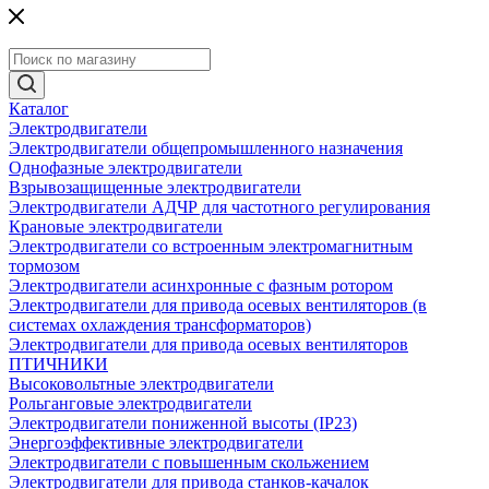
Каталог
Электродвигатели
Электродвигатели общепромышленного назначения
Однофазные электродвигатели
Взрывозащищенные электродвигатели
Электродвигатели АДЧР для частотного регулирования
Крановые электродвигатели
Электродвигатели со встроенным электромагнитным
тормозом
Электродвигатели асинхронные с фазным ротором
Электродвигатели для привода осевых вентиляторов (в
системах охлаждения трансформаторов)
Электродвигатели для привода осевых вентиляторов
ПТИЧНИКИ
Высоковольтные электродвигатели
Рольганговые электродвигатели
Электродвигатели пониженной высоты (IP23)
Энергоэффективные электродвигатели
Электродвигатели с повышенным скольжением
Электродвигатели для привода станков-качалок