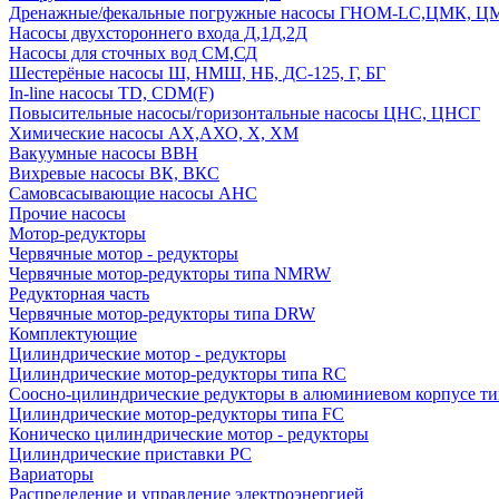
Дренажные/фекальные погружные насосы ГНОМ-LC,ЦМК, 
Насосы двухстороннего входа Д,1Д,2Д
Насосы для сточных вод СМ,СД
Шестерёные насосы Ш, НМШ, НБ, ДС-125, Г, БГ
In-line насосы TD, CDM(F)
Повысительные насосы/горизонтальные насосы ЦНС, ЦНСГ
Химические насосы АХ,АХО, Х, ХМ
Вакуумные насосы ВВН
Вихревые насосы ВК, ВКС
Самовсасывающие насосы АНС
Прочие насосы
Мотор-редукторы
Червячные мотор - редукторы
Червячные мотор-редукторы типа NMRW
Редукторная часть
Червячные мотор-редукторы типа DRW
Комплектующие
Цилиндрические мотор - редукторы
Цилиндрические мотор-редукторы типа RC
Соосно-цилиндрические редукторы в алюминиевом корпусе т
Цилиндрические мотор-редукторы типа FC
Коническо цилиндрические мотор - редукторы
Цилиндрические приставки PC
Вариаторы
Распределение и управление электроэнергией