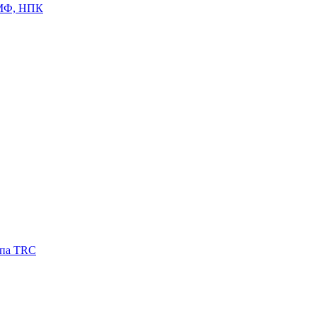
ЦМФ, НПК
ипа TRC