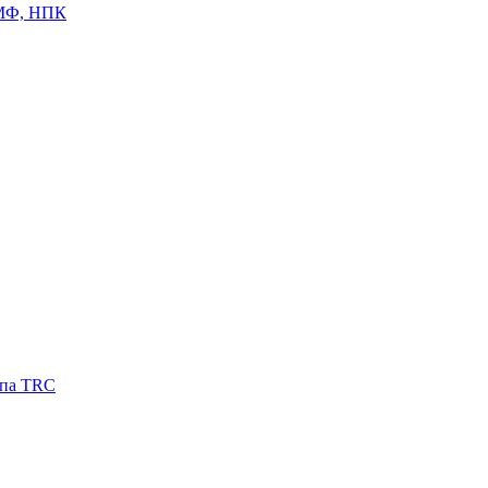
ЦМФ, НПК
ипа TRC