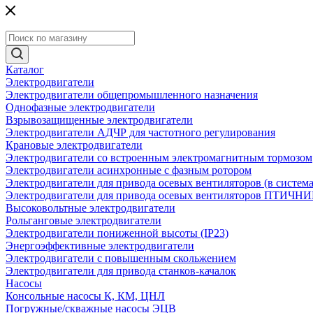
Каталог
Электродвигатели
Электродвигатели общепромышленного назначения
Однофазные электродвигатели
Взрывозащищенные электродвигатели
Электродвигатели АДЧР для частотного регулирования
Крановые электродвигатели
Электродвигатели со встроенным электромагнитным тормозом
Электродвигатели асинхронные с фазным ротором
Электродвигатели для привода осевых вентиляторов (в систем
Электродвигатели для привода осевых вентиляторов ПТИЧН
Высоковольтные электродвигатели
Рольганговые электродвигатели
Электродвигатели пониженной высоты (IP23)
Энергоэффективные электродвигатели
Электродвигатели с повышенным скольжением
Электродвигатели для привода станков-качалок
Насосы
Консольные насосы К, КМ, ЦНЛ
Погружные/скважные насосы ЭЦВ