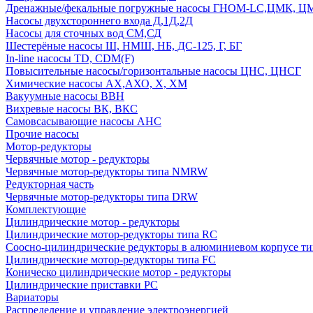
Дренажные/фекальные погружные насосы ГНОМ-LC,ЦМК, 
Насосы двухстороннего входа Д,1Д,2Д
Насосы для сточных вод СМ,СД
Шестерёные насосы Ш, НМШ, НБ, ДС-125, Г, БГ
In-line насосы TD, CDM(F)
Повысительные насосы/горизонтальные насосы ЦНС, ЦНСГ
Химические насосы АХ,АХО, Х, ХМ
Вакуумные насосы ВВН
Вихревые насосы ВК, ВКС
Самовсасывающие насосы АНС
Прочие насосы
Мотор-редукторы
Червячные мотор - редукторы
Червячные мотор-редукторы типа NMRW
Редукторная часть
Червячные мотор-редукторы типа DRW
Комплектующие
Цилиндрические мотор - редукторы
Цилиндрические мотор-редукторы типа RC
Соосно-цилиндрические редукторы в алюминиевом корпусе т
Цилиндрические мотор-редукторы типа FC
Коническо цилиндрические мотор - редукторы
Цилиндрические приставки PC
Вариаторы
Распределение и управление электроэнергией