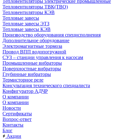
Тепловентиляторы электрические промышленные
Тепловентиляторы ТВК(ТВО)
Тепловентиляторы КЭВ
Тепловые завесы
Тепловые завесы ЭТЗ
Тепловые завесы КЭВ
Производство оборудования специсполнения
Дополнительное оборудование
Электромагнитные тормоза
Провод ВПП водопогружной
СУЗ – станции управления к насосам
Промышленные вибраторы
Поверхностные вибраторы
Глубинные вибраторы
Термисторное реле
Консультация технического специалиста
Конфигуратор АДЧР
О компании
О компании
Новости
Сертификаты
Вопрос-ответ
Контакты
Блог
Акции