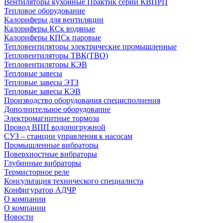
Вентиляторы кухонные Практик серии КВПРП
Тепловое оборудование
Калориферы для вентиляции
Калориферы КСк водяные
Калориферы КПСк паровые
Тепловентиляторы электрические промышленные
Тепловентиляторы ТВК(ТВО)
Тепловентиляторы КЭВ
Тепловые завесы
Тепловые завесы ЭТЗ
Тепловые завесы КЭВ
Производство оборудования специсполнения
Дополнительное оборудование
Электромагнитные тормоза
Провод ВПП водопогружной
СУЗ – станции управления к насосам
Промышленные вибраторы
Поверхностные вибраторы
Глубинные вибраторы
Термисторное реле
Консультация технического специалиста
Конфигуратор АДЧР
О компании
О компании
Новости