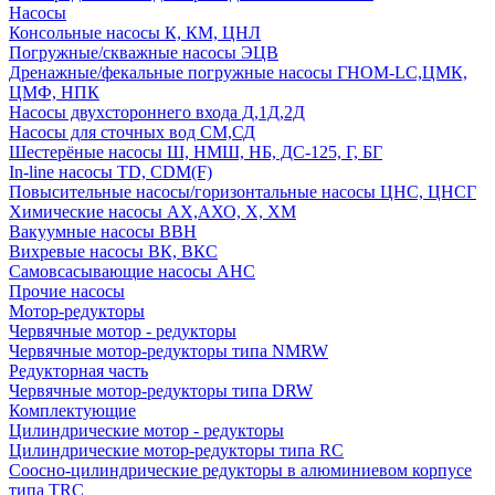
Насосы
Консольные насосы К, КМ, ЦНЛ
Погружные/скважные насосы ЭЦВ
Дренажные/фекальные погружные насосы ГНОМ-LC,ЦМК,
ЦМФ, НПК
Насосы двухстороннего входа Д,1Д,2Д
Насосы для сточных вод СМ,СД
Шестерёные насосы Ш, НМШ, НБ, ДС-125, Г, БГ
In-line насосы TD, CDM(F)
Повысительные насосы/горизонтальные насосы ЦНС, ЦНСГ
Химические насосы АХ,АХО, Х, ХМ
Вакуумные насосы ВВН
Вихревые насосы ВК, ВКС
Самовсасывающие насосы АНС
Прочие насосы
Мотор-редукторы
Червячные мотор - редукторы
Червячные мотор-редукторы типа NMRW
Редукторная часть
Червячные мотор-редукторы типа DRW
Комплектующие
Цилиндрические мотор - редукторы
Цилиндрические мотор-редукторы типа RC
Соосно-цилиндрические редукторы в алюминиевом корпусе
типа TRC