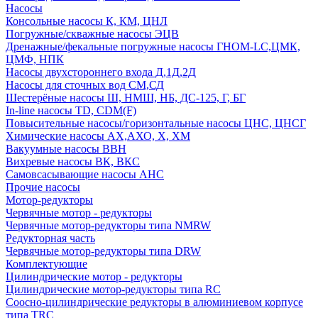
Насосы
Консольные насосы К, КМ, ЦНЛ
Погружные/скважные насосы ЭЦВ
Дренажные/фекальные погружные насосы ГНОМ-LC,ЦМК,
ЦМФ, НПК
Насосы двухстороннего входа Д,1Д,2Д
Насосы для сточных вод СМ,СД
Шестерёные насосы Ш, НМШ, НБ, ДС-125, Г, БГ
In-line насосы TD, CDM(F)
Повысительные насосы/горизонтальные насосы ЦНС, ЦНСГ
Химические насосы АХ,АХО, Х, ХМ
Вакуумные насосы ВВН
Вихревые насосы ВК, ВКС
Самовсасывающие насосы АНС
Прочие насосы
Мотор-редукторы
Червячные мотор - редукторы
Червячные мотор-редукторы типа NMRW
Редукторная часть
Червячные мотор-редукторы типа DRW
Комплектующие
Цилиндрические мотор - редукторы
Цилиндрические мотор-редукторы типа RC
Соосно-цилиндрические редукторы в алюминиевом корпусе
типа TRC