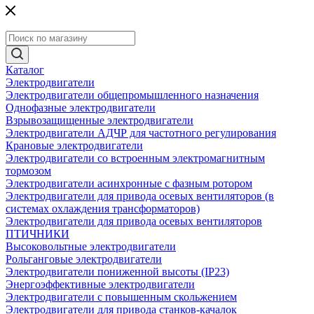
Каталог
Электродвигатели
Электродвигатели общепромышленного назначения
Однофазные электродвигатели
Взрывозащищенные электродвигатели
Электродвигатели АДЧР для частотного регулирования
Крановые электродвигатели
Электродвигатели со встроенным электромагнитным
тормозом
Электродвигатели асинхронные с фазным ротором
Электродвигатели для привода осевых вентиляторов (в
системах охлаждения трансформаторов)
Электродвигатели для привода осевых вентиляторов
ПТИЧНИКИ
Высоковольтные электродвигатели
Рольганговые электродвигатели
Электродвигатели пониженной высоты (IP23)
Энергоэффективные электродвигатели
Электродвигатели с повышенным скольжением
Электродвигатели для привода станков-качалок