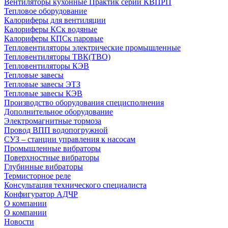
Вентиляторы кухонные Практик серии КВПРП
Тепловое оборудование
Калориферы для вентиляции
Калориферы КСк водяные
Калориферы КПСк паровые
Тепловентиляторы электрические промышленные
Тепловентиляторы ТВК(ТВО)
Тепловентиляторы КЭВ
Тепловые завесы
Тепловые завесы ЭТЗ
Тепловые завесы КЭВ
Производство оборудования специсполнения
Дополнительное оборудование
Электромагнитные тормоза
Провод ВПП водопогружной
СУЗ – станции управления к насосам
Промышленные вибраторы
Поверхностные вибраторы
Глубинные вибраторы
Термисторное реле
Консультация технического специалиста
Конфигуратор АДЧР
О компании
О компании
Новости