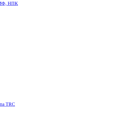
ЦМФ, НПК
ипа TRC