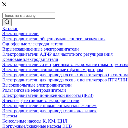
Каталог
Электродвигатели
Электродвигатели общепромышленного назначения
Однофазные электродвигатели
Взрывозащищенные электродвигатели
Электродвигатели АДЧР для частотного регулирования
Крановые электродвигатели
Электродвигатели со встроенным электромагнитным тормозом
Электродвигатели асинхронные с фазным ротором
Электродвигатели для привода осевых вентиляторов (в систем
Электродвигатели для привода осевых вентиляторов ПТИЧН
Высоковольтные электродвигатели
Рольганговые электродвигатели
Электродвигатели пониженной высоты (IP23)
Энергоэффективные электродвигатели
Электродвигатели с повышенным скольжением
Электродвигатели для привода станков-качалок
Насосы
Консольные насосы К, КМ, ЦНЛ
Погружные/скважные насосы ЭЦВ