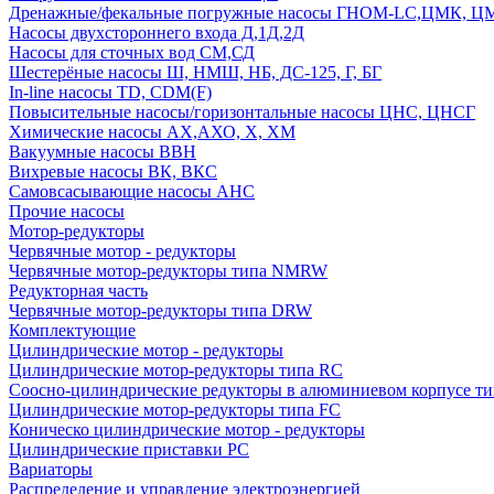
Дренажные/фекальные погружные насосы ГНОМ-LC,ЦМК, 
Насосы двухстороннего входа Д,1Д,2Д
Насосы для сточных вод СМ,СД
Шестерёные насосы Ш, НМШ, НБ, ДС-125, Г, БГ
In-line насосы TD, CDM(F)
Повысительные насосы/горизонтальные насосы ЦНС, ЦНСГ
Химические насосы АХ,АХО, Х, ХМ
Вакуумные насосы ВВН
Вихревые насосы ВК, ВКС
Самовсасывающие насосы АНС
Прочие насосы
Мотор-редукторы
Червячные мотор - редукторы
Червячные мотор-редукторы типа NMRW
Редукторная часть
Червячные мотор-редукторы типа DRW
Комплектующие
Цилиндрические мотор - редукторы
Цилиндрические мотор-редукторы типа RC
Соосно-цилиндрические редукторы в алюминиевом корпусе т
Цилиндрические мотор-редукторы типа FC
Коническо цилиндрические мотор - редукторы
Цилиндрические приставки PC
Вариаторы
Распределение и управление электроэнергией