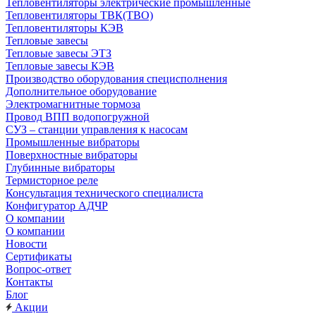
Тепловентиляторы электрические промышленные
Тепловентиляторы ТВК(ТВО)
Тепловентиляторы КЭВ
Тепловые завесы
Тепловые завесы ЭТЗ
Тепловые завесы КЭВ
Производство оборудования специсполнения
Дополнительное оборудование
Электромагнитные тормоза
Провод ВПП водопогружной
СУЗ – станции управления к насосам
Промышленные вибраторы
Поверхностные вибраторы
Глубинные вибраторы
Термисторное реле
Консультация технического специалиста
Конфигуратор АДЧР
О компании
О компании
Новости
Сертификаты
Вопрос-ответ
Контакты
Блог
Акции