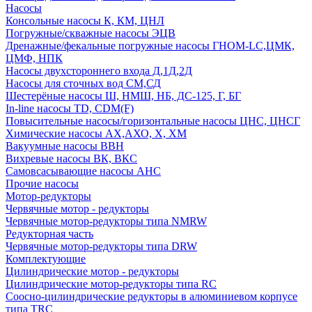
Насосы
Консольные насосы К, КМ, ЦНЛ
Погружные/скважные насосы ЭЦВ
Дренажные/фекальные погружные насосы ГНОМ-LC,ЦМК,
ЦМФ, НПК
Насосы двухстороннего входа Д,1Д,2Д
Насосы для сточных вод СМ,СД
Шестерёные насосы Ш, НМШ, НБ, ДС-125, Г, БГ
In-line насосы TD, CDM(F)
Повысительные насосы/горизонтальные насосы ЦНС, ЦНСГ
Химические насосы АХ,АХО, Х, ХМ
Вакуумные насосы ВВН
Вихревые насосы ВК, ВКС
Самовсасывающие насосы АНС
Прочие насосы
Мотор-редукторы
Червячные мотор - редукторы
Червячные мотор-редукторы типа NMRW
Редукторная часть
Червячные мотор-редукторы типа DRW
Комплектующие
Цилиндрические мотор - редукторы
Цилиндрические мотор-редукторы типа RC
Соосно-цилиндрические редукторы в алюминиевом корпусе
типа TRC