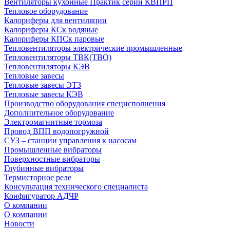
Вентиляторы кухонные Практик серии КВПРП
Тепловое оборудование
Калориферы для вентиляции
Калориферы КСк водяные
Калориферы КПСк паровые
Тепловентиляторы электрические промышленные
Тепловентиляторы ТВК(ТВО)
Тепловентиляторы КЭВ
Тепловые завесы
Тепловые завесы ЭТЗ
Тепловые завесы КЭВ
Производство оборудования специсполнения
Дополнительное оборудование
Электромагнитные тормоза
Провод ВПП водопогружной
СУЗ – станции управления к насосам
Промышленные вибраторы
Поверхностные вибраторы
Глубинные вибраторы
Термисторное реле
Консультация технического специалиста
Конфигуратор АДЧР
О компании
О компании
Новости