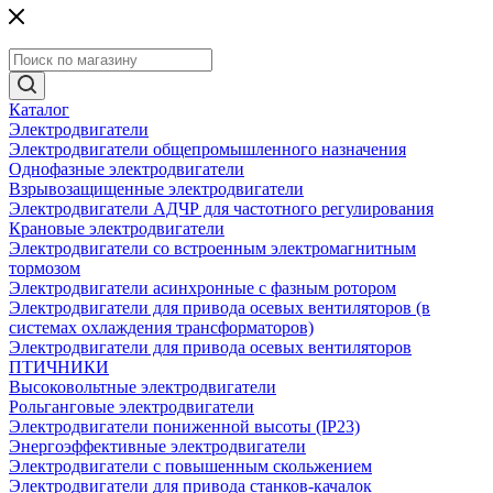
Каталог
Электродвигатели
Электродвигатели общепромышленного назначения
Однофазные электродвигатели
Взрывозащищенные электродвигатели
Электродвигатели АДЧР для частотного регулирования
Крановые электродвигатели
Электродвигатели со встроенным электромагнитным
тормозом
Электродвигатели асинхронные с фазным ротором
Электродвигатели для привода осевых вентиляторов (в
системах охлаждения трансформаторов)
Электродвигатели для привода осевых вентиляторов
ПТИЧНИКИ
Высоковольтные электродвигатели
Рольганговые электродвигатели
Электродвигатели пониженной высоты (IP23)
Энергоэффективные электродвигатели
Электродвигатели с повышенным скольжением
Электродвигатели для привода станков-качалок