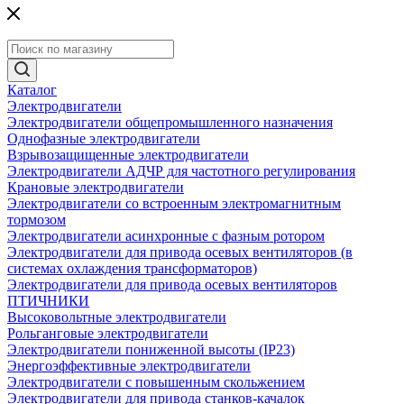
Каталог
Электродвигатели
Электродвигатели общепромышленного назначения
Однофазные электродвигатели
Взрывозащищенные электродвигатели
Электродвигатели АДЧР для частотного регулирования
Крановые электродвигатели
Электродвигатели со встроенным электромагнитным
тормозом
Электродвигатели асинхронные с фазным ротором
Электродвигатели для привода осевых вентиляторов (в
системах охлаждения трансформаторов)
Электродвигатели для привода осевых вентиляторов
ПТИЧНИКИ
Высоковольтные электродвигатели
Рольганговые электродвигатели
Электродвигатели пониженной высоты (IP23)
Энергоэффективные электродвигатели
Электродвигатели с повышенным скольжением
Электродвигатели для привода станков-качалок