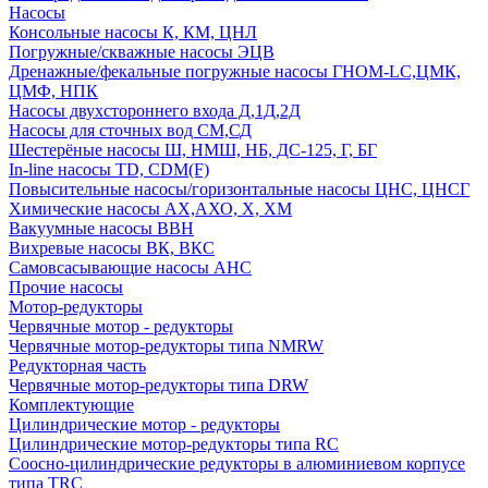
Насосы
Консольные насосы К, КМ, ЦНЛ
Погружные/скважные насосы ЭЦВ
Дренажные/фекальные погружные насосы ГНОМ-LC,ЦМК,
ЦМФ, НПК
Насосы двухстороннего входа Д,1Д,2Д
Насосы для сточных вод СМ,СД
Шестерёные насосы Ш, НМШ, НБ, ДС-125, Г, БГ
In-line насосы TD, CDM(F)
Повысительные насосы/горизонтальные насосы ЦНС, ЦНСГ
Химические насосы АХ,АХО, Х, ХМ
Вакуумные насосы ВВН
Вихревые насосы ВК, ВКС
Самовсасывающие насосы АНС
Прочие насосы
Мотор-редукторы
Червячные мотор - редукторы
Червячные мотор-редукторы типа NMRW
Редукторная часть
Червячные мотор-редукторы типа DRW
Комплектующие
Цилиндрические мотор - редукторы
Цилиндрические мотор-редукторы типа RC
Соосно-цилиндрические редукторы в алюминиевом корпусе
типа TRC