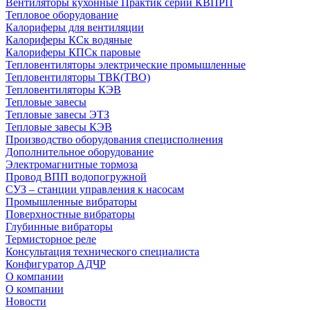
Вентиляторы кухонные Практик серии КВПРП
Тепловое оборудование
Калориферы для вентиляции
Калориферы КСк водяные
Калориферы КПСк паровые
Тепловентиляторы электрические промышленные
Тепловентиляторы ТВК(ТВО)
Тепловентиляторы КЭВ
Тепловые завесы
Тепловые завесы ЭТЗ
Тепловые завесы КЭВ
Производство оборудования специсполнения
Дополнительное оборудование
Электромагнитные тормоза
Провод ВПП водопогружной
СУЗ – станции управления к насосам
Промышленные вибраторы
Поверхностные вибраторы
Глубинные вибраторы
Термисторное реле
Консультация технического специалиста
Конфигуратор АДЧР
О компании
О компании
Новости