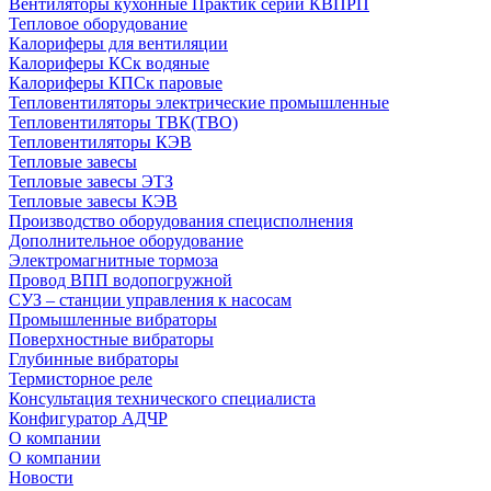
Вентиляторы кухонные Практик серии КВПРП
Тепловое оборудование
Калориферы для вентиляции
Калориферы КСк водяные
Калориферы КПСк паровые
Тепловентиляторы электрические промышленные
Тепловентиляторы ТВК(ТВО)
Тепловентиляторы КЭВ
Тепловые завесы
Тепловые завесы ЭТЗ
Тепловые завесы КЭВ
Производство оборудования специсполнения
Дополнительное оборудование
Электромагнитные тормоза
Провод ВПП водопогружной
СУЗ – станции управления к насосам
Промышленные вибраторы
Поверхностные вибраторы
Глубинные вибраторы
Термисторное реле
Консультация технического специалиста
Конфигуратор АДЧР
О компании
О компании
Новости