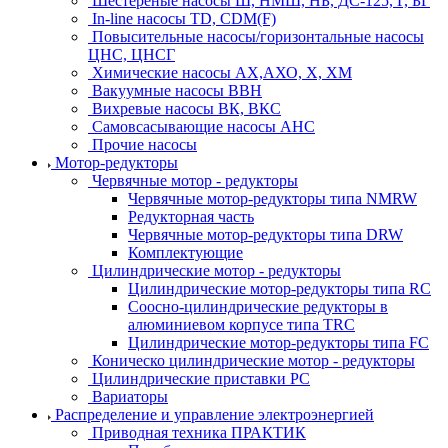
Шестерёные насосы Ш, НМШ, НБ, ДС-125, Г, БГ
In-line насосы TD, CDM(F)
Повысительные насосы/горизонтальные насосы
ЦНС, ЦНСГ
Химические насосы АХ,АХО, Х, ХМ
Вакуумные насосы ВВН
Вихревые насосы ВК, ВКС
Самовсасывающие насосы АНС
Прочие насосы
Мотор-редукторы
Червячные мотор - редукторы
Червячные мотор-редукторы типа NMRW
Редукторная часть
Червячные мотор-редукторы типа DRW
Комплектующие
Цилиндрические мотор - редукторы
Цилиндрические мотор-редукторы типа RC
Соосно-цилиндрические редукторы в
алюминиевом корпусе типа TRC
Цилиндрические мотор-редукторы типа FC
Коническо цилиндрические мотор - редукторы
Цилиндрические приставки PC
Вариаторы
Распределение и управление электроэнергией
Приводная техника ПРАКТИК