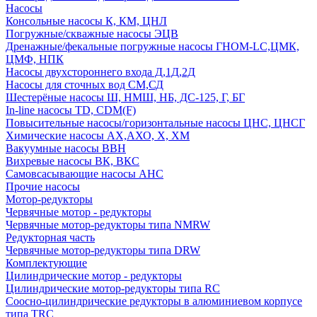
Насосы
Консольные насосы К, КМ, ЦНЛ
Погружные/скважные насосы ЭЦВ
Дренажные/фекальные погружные насосы ГНОМ-LC,ЦМК,
ЦМФ, НПК
Насосы двухстороннего входа Д,1Д,2Д
Насосы для сточных вод СМ,СД
Шестерёные насосы Ш, НМШ, НБ, ДС-125, Г, БГ
In-line насосы TD, CDM(F)
Повысительные насосы/горизонтальные насосы ЦНС, ЦНСГ
Химические насосы АХ,АХО, Х, ХМ
Вакуумные насосы ВВН
Вихревые насосы ВК, ВКС
Самовсасывающие насосы АНС
Прочие насосы
Мотор-редукторы
Червячные мотор - редукторы
Червячные мотор-редукторы типа NMRW
Редукторная часть
Червячные мотор-редукторы типа DRW
Комплектующие
Цилиндрические мотор - редукторы
Цилиндрические мотор-редукторы типа RC
Соосно-цилиндрические редукторы в алюминиевом корпусе
типа TRC