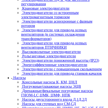
регулирования
Крановые электродвигатели
Электродвигатели со встроенным
электромагнитным тормозом
Электродвигатели асинхронные с фазным
ротором
Электродвигатели для привода осевых
вентиляторов (в системах охлаждения
трансформаторов)
Электродвигатели для привода осевых
вентиляторов ПТИЧНИКИ
Высоковольтные электродвигатели
Рольганговые электродвигатели
Электродвигатели пониженной высоты (IP23)
Энергоэффективные электродвигатели
Электродвигатели с повышенным скольжением
Электродвигатели для привода станков-качалок
Насосы
Консольные насосы К, КМ, ЦНЛ
Погружные/скважные насосы ЭЦВ
Дренажные/фекальные погружные насосы
ГНОМ-LC,ЦМК, ЦМФ, НПК
Насосы двухстороннего входа Д,1Д,2Д
Насосы для сточных вод СМ,СД