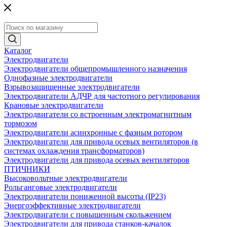
Каталог
Электродвигатели
Электродвигатели общепромышленного назначения
Однофазные электродвигатели
Взрывозащищенные электродвигатели
Электродвигатели АДЧР для частотного регулирования
Крановые электродвигатели
Электродвигатели со встроенным электромагнитным
тормозом
Электродвигатели асинхронные с фазным ротором
Электродвигатели для привода осевых вентиляторов (в
системах охлаждения трансформаторов)
Электродвигатели для привода осевых вентиляторов
ПТИЧНИКИ
Высоковольтные электродвигатели
Рольганговые электродвигатели
Электродвигатели пониженной высоты (IP23)
Энергоэффективные электродвигатели
Электродвигатели с повышенным скольжением
Электродвигатели для привода станков-качалок