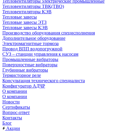
Тепловентиляторы электрические промышленные
Тепловентиляторы ТВК(ТВО)
Тепловентиляторы КЭВ
Тепловые завесы
Тепловые завесы ЭТЗ
Тепловые завесы КЭВ
Производство оборудования специсполнения
Дополнительное оборудование
Электромагнитные тормоза
Провод ВПП водопогружной
СУЗ – станции управления к насосам
Промышленные вибраторы
Поверхностные вибраторы
Глубинные вибраторы
Термисторное реле
Консультация технического специалиста
Конфигуратор АДЧР
О компании
О компании
Новости
Сертификаты
Вопрос-ответ
Контакты
Блог
Акции