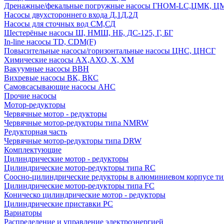
Дренажные/фекальные погружные насосы ГНОМ-LC,ЦМК, 
Насосы двухстороннего входа Д,1Д,2Д
Насосы для сточных вод СМ,СД
Шестерёные насосы Ш, НМШ, НБ, ДС-125, Г, БГ
In-line насосы TD, CDM(F)
Повысительные насосы/горизонтальные насосы ЦНС, ЦНСГ
Химические насосы АХ,АХО, Х, ХМ
Вакуумные насосы ВВН
Вихревые насосы ВК, ВКС
Самовсасывающие насосы АНС
Прочие насосы
Мотор-редукторы
Червячные мотор - редукторы
Червячные мотор-редукторы типа NMRW
Редукторная часть
Червячные мотор-редукторы типа DRW
Комплектующие
Цилиндрические мотор - редукторы
Цилиндрические мотор-редукторы типа RC
Соосно-цилиндрические редукторы в алюминиевом корпусе т
Цилиндрические мотор-редукторы типа FC
Коническо цилиндрические мотор - редукторы
Цилиндрические приставки PC
Вариаторы
Распределение и управление электроэнергией