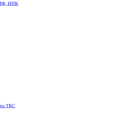
ЦМФ, НПК
ипа TRC