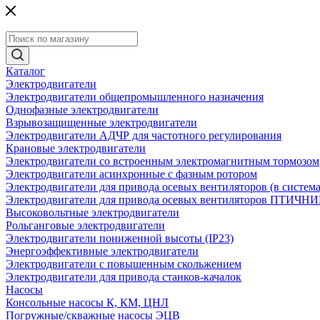
Каталог
Электродвигатели
Электродвигатели общепромышленного назначения
Однофазные электродвигатели
Взрывозащищенные электродвигатели
Электродвигатели АДЧР для частотного регулирования
Крановые электродвигатели
Электродвигатели со встроенным электромагнитным тормозом
Электродвигатели асинхронные с фазным ротором
Электродвигатели для привода осевых вентиляторов (в систем
Электродвигатели для привода осевых вентиляторов ПТИЧН
Высоковольтные электродвигатели
Рольганговые электродвигатели
Электродвигатели пониженной высоты (IP23)
Энергоэффективные электродвигатели
Электродвигатели с повышенным скольжением
Электродвигатели для привода станков-качалок
Насосы
Консольные насосы К, КМ, ЦНЛ
Погружные/скважные насосы ЭЦВ