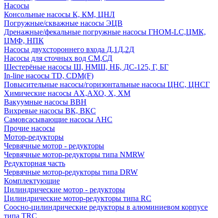
Насосы
Консольные насосы К, КМ, ЦНЛ
Погружные/скважные насосы ЭЦВ
Дренажные/фекальные погружные насосы ГНОМ-LC,ЦМК,
ЦМФ, НПК
Насосы двухстороннего входа Д,1Д,2Д
Насосы для сточных вод СМ,СД
Шестерёные насосы Ш, НМШ, НБ, ДС-125, Г, БГ
In-line насосы TD, CDM(F)
Повысительные насосы/горизонтальные насосы ЦНС, ЦНСГ
Химические насосы АХ,АХО, Х, ХМ
Вакуумные насосы ВВН
Вихревые насосы ВК, ВКС
Самовсасывающие насосы АНС
Прочие насосы
Мотор-редукторы
Червячные мотор - редукторы
Червячные мотор-редукторы типа NMRW
Редукторная часть
Червячные мотор-редукторы типа DRW
Комплектующие
Цилиндрические мотор - редукторы
Цилиндрические мотор-редукторы типа RC
Соосно-цилиндрические редукторы в алюминиевом корпусе
типа TRC