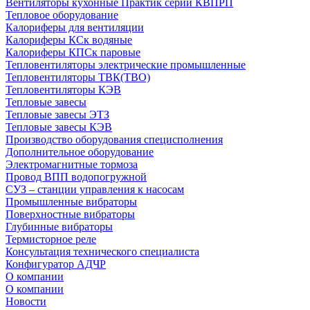
Вентиляторы кухонные Практик серии КВПРП
Тепловое оборудование
Калориферы для вентиляции
Калориферы КСк водяные
Калориферы КПСк паровые
Тепловентиляторы электрические промышленные
Тепловентиляторы ТВК(ТВО)
Тепловентиляторы КЭВ
Тепловые завесы
Тепловые завесы ЭТЗ
Тепловые завесы КЭВ
Производство оборудования специсполнения
Дополнительное оборудование
Электромагнитные тормоза
Провод ВПП водопогружной
СУЗ – станции управления к насосам
Промышленные вибраторы
Поверхностные вибраторы
Глубинные вибраторы
Термисторное реле
Консультация технического специалиста
Конфигуратор АДЧР
О компании
О компании
Новости