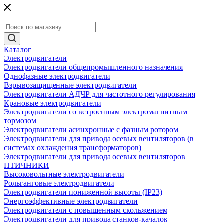
Каталог
Электродвигатели
Электродвигатели общепромышленного назначения
Однофазные электродвигатели
Взрывозащищенные электродвигатели
Электродвигатели АДЧР для частотного регулирования
Крановые электродвигатели
Электродвигатели со встроенным электромагнитным
тормозом
Электродвигатели асинхронные с фазным ротором
Электродвигатели для привода осевых вентиляторов (в
системах охлаждения трансформаторов)
Электродвигатели для привода осевых вентиляторов
ПТИЧНИКИ
Высоковольтные электродвигатели
Рольганговые электродвигатели
Электродвигатели пониженной высоты (IP23)
Энергоэффективные электродвигатели
Электродвигатели с повышенным скольжением
Электродвигатели для привода станков-качалок