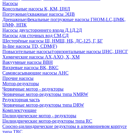
Насосы
Консольные насосы К, КМ, ЦНЛ
Погружные/скважные насосы ЭЦВ
Дренажные/фекальные погружные насосы ГНОМ-LC,ЦМК,
ЦМФ, НПК
Насосы двухстороннего входа Д,1Д,2Д
Насосы для сточных вод СМ,СД
Шестерёные насосы Ш, НМШ, НБ, ДС-125, Г, БГ
In-line насосы TD, CDM(F)
Повысительные насосы/горизонтальные насосы ЦНС, ЦНСГ
Химические насосы АХ,АХО, Х, ХМ
Вакуумные насосы ВВН
Вихревые насосы ВК, ВКС
Самовсасывающие насосы АНС
Прочие насосы
Мотор-редукторы
Червячные мотор - редукторы
Червячные мотор-редукторы типа NMRW
Редукторная часть
Червячные мотор-редукторы типа DRW
Комплектующие
Цилиндрические мотор - редукторы
Цилиндрические мотор-редукторы типа RC
Соосно-цилиндрические редукторы в алюминиевом корпусе
типа TRC