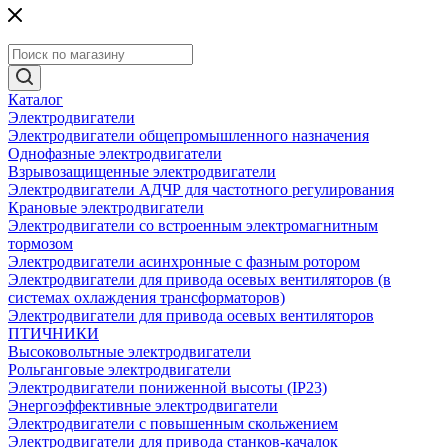
Каталог
Электродвигатели
Электродвигатели общепромышленного назначения
Однофазные электродвигатели
Взрывозащищенные электродвигатели
Электродвигатели АДЧР для частотного регулирования
Крановые электродвигатели
Электродвигатели со встроенным электромагнитным
тормозом
Электродвигатели асинхронные с фазным ротором
Электродвигатели для привода осевых вентиляторов (в
системах охлаждения трансформаторов)
Электродвигатели для привода осевых вентиляторов
ПТИЧНИКИ
Высоковольтные электродвигатели
Рольганговые электродвигатели
Электродвигатели пониженной высоты (IP23)
Энергоэффективные электродвигатели
Электродвигатели с повышенным скольжением
Электродвигатели для привода станков-качалок