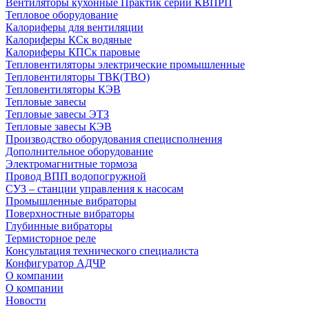
Вентиляторы кухонные Практик серии КВПРП
Тепловое оборудование
Калориферы для вентиляции
Калориферы КСк водяные
Калориферы КПСк паровые
Тепловентиляторы электрические промышленные
Тепловентиляторы ТВК(ТВО)
Тепловентиляторы КЭВ
Тепловые завесы
Тепловые завесы ЭТЗ
Тепловые завесы КЭВ
Производство оборудования специсполнения
Дополнительное оборудование
Электромагнитные тормоза
Провод ВПП водопогружной
СУЗ – станции управления к насосам
Промышленные вибраторы
Поверхностные вибраторы
Глубинные вибраторы
Термисторное реле
Консультация технического специалиста
Конфигуратор АДЧР
О компании
О компании
Новости