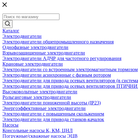
Каталог
Электродвигатели
Электродвигатели общепромышленного назначения
Однофазные электродвигатели
Взрывозащищенные электродвигатели
Электродвигатели АДЧР для частотного регулирования
Крановые электродвигатели
Электродвигатели со встроенным электромагнитным тормозом
Электродвигатели асинхронные с фазным ротором
Электродвигатели для привода осевых вентиляторов (в систем
Электродвигатели для привода осевых вентиляторов ПТИЧН
Высоковольтные электродвигатели
Рольганговые электродвигатели
Электродвигатели пониженной высоты (IP23)
Энергоэффективные электродвигатели
Электродвигатели с повышенным скольжением
Электродвигатели для привода станков-качалок
Насосы
Консольные насосы К, КМ, ЦНЛ
Погружные/скважные насосы ЭЦВ