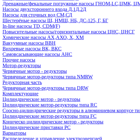
Дренажные/фекальные погружные насосы ГНОМ-LC,ЦМК, 
Насосы двухстороннего входа Д,1Д,2Д
Насосы для сточных вод СМ,СД
Шестерёные насосы Ш, НМШ, НБ, ДС-125, Г, БГ
In-line насосы TD, CDM(F)
Повысительные насосы/горизонтальные насосы ЦНС, ЦНСГ
Химические насосы АХ,АХО, Х, ХМ
Вакуумные насосы ВВН
Вихревые насосы ВК, ВКС
Самовсасывающие насосы АНС
Прочие насосы
Мотор-редукторы
Червячные мотор - редукторы
Червячные мотор-редукторы типа NMRW
Редукторная часть
Червячные мотор-редукторы типа DRW
Комплектующие
Цилиндрические мотор - редукторы
Цилиндрические мотор-редукторы типа RC
Соосно-цилиндрические редукторы в алюминиевом корпусе т
Цилиндрические мотор-редукторы типа FC
Коническо цилиндрические мотор - редукторы
Цилиндрические приставки PC
Вариаторы
Распределение и управление электроэнергией