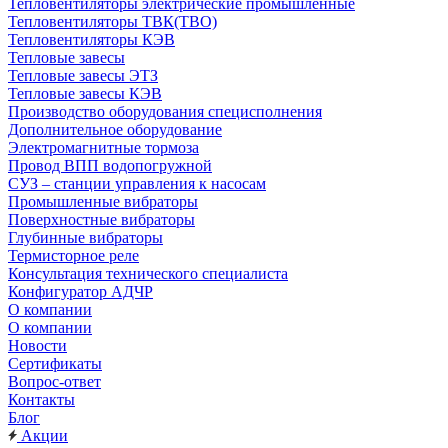
Тепловентиляторы электрические промышленные
Тепловентиляторы ТВК(ТВО)
Тепловентиляторы КЭВ
Тепловые завесы
Тепловые завесы ЭТЗ
Тепловые завесы КЭВ
Производство оборудования специсполнения
Дополнительное оборудование
Электромагнитные тормоза
Провод ВПП водопогружной
СУЗ – станции управления к насосам
Промышленные вибраторы
Поверхностные вибраторы
Глубинные вибраторы
Термисторное реле
Консультация технического специалиста
Конфигуратор АДЧР
О компании
О компании
Новости
Сертификаты
Вопрос-ответ
Контакты
Блог
Акции