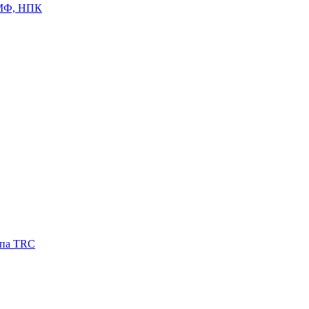
ЦМФ, НПК
ипа TRC