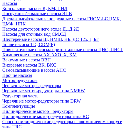
Насосы
Консольные насосы К, КМ, ЦНЛ
Погружные/скважные насосы ЭЦВ
Дренажные/фекальные погружные насосы ГНОМ-LC,ЦМК,
ЦМФ, НПК
Насосы двухстороннего входа Д,1Д,2Д
Насосы для сточных вод СМ,СД
Шестерёные насосы Ш, НМШ, НБ, ДС-125, Г, БГ
In-line насосы TD, CDM(F)
Повысительные насосы/горизонтальные насосы ЦНС, ЦНСГ
Химические насосы АХ,АХО, Х, ХМ
Вакуумные насосы ВВН
Вихревые насосы ВК, ВКС
Самовсасывающие насосы АНС
Прочие насосы
Мотор-редукторы
Червячные мотор - редукторы
Червячные мотор-редукторы типа NMRW
Редукторная часть
Червячные мотор-редукторы типа DRW
Комплектующие
Цилиндрические мотор - редукторы
Цилиндрические мотор-редукторы типа RC
Соосно-цилиндрические редукторы в алюминиевом корпусе
типа TRC