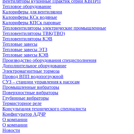
Вентиляторы кухонные Практик серии КВПРП
Тепловое оборудование
Калориферы для вентиляции
Калориферы КСк водяные
Калориферы КПСк паровые
Тепловентиляторы электрические промышленные
Тепловентиляторы ТВК(ТВО)
Тепловентиляторы КЭВ
Тепловые завесы
Тепловые завесы ЭТЗ
Тепловые завесы КЭВ
Производство оборудования специсполнения
Дополнительное оборудование
Электромагнитные тормоза
Провод ВПП водопогружной
СУЗ – станции управления к насосам
Промышленные вибраторы
Поверхностные вибраторы
Глубинные вибраторы
Термисторное реле
Консультация технического специалиста
Конфигуратор АДЧР
О компании
О компании
Новости