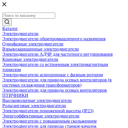
Каталог
Электродвигатели
Электродвигатели общепромышленного назначения
Однофазные электродвигатели
Взрывозащищенные электродвигатели
Электродвигатели АДЧР для частотного регулирования
Крановые электродвигатели
Электродвигатели со встроенным электромагнитным
тормозом
Электродвигатели асинхронные с фазным ротором
Электродвигатели для привода осевых вентиляторов (в
системах охлаждения трансформаторов)
Электродвигатели для привода осевых вентиляторов
ПТИЧНИКИ
Высоковольтные электродвигатели
Рольганговые электродвигатели
Электродвигатели пониженной высоты (IP23)
Энергоэффективные электродвигатели
Электродвигатели с повышенным скольжением
Электродвигатели для привода станков-качалок