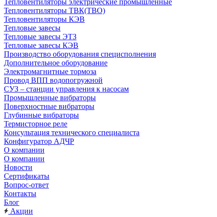
Тепловентиляторы электрические промышленные
Тепловентиляторы ТВК(ТВО)
Тепловентиляторы КЭВ
Тепловые завесы
Тепловые завесы ЭТЗ
Тепловые завесы КЭВ
Производство оборудования специсполнения
Дополнительное оборудование
Электромагнитные тормоза
Провод ВПП водопогружной
СУЗ – станции управления к насосам
Промышленные вибраторы
Поверхностные вибраторы
Глубинные вибраторы
Термисторное реле
Консультация технического специалиста
Конфигуратор АДЧР
О компании
О компании
Новости
Сертификаты
Вопрос-ответ
Контакты
Блог
Акции