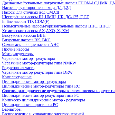
Дренажные/фекальные погружные насосы ГНОМ-LC,ЦМК, 
Насосы двухстороннего входа Д,1Д,2Д
Насосы для сточных вод СМ,СД
Шестерёные насосы Ш, НМШ, НБ, ДС-125, Г, БГ
In-line насосы TD, CDM(F)
Повысительные насосы/горизонтальные насосы ЦНС, ЦНСГ
Химические насосы АХ,АХО, Х, ХМ
Вакуумные насосы ВВН
Вихревые насосы ВК, ВКС
Самовсасывающие насосы АНС
Прочие насосы
Мотор-редукторы
Червячные мотор - редукторы
Червячные мотор-редукторы типа NMRW
Редукторная часть
Червячные мотор-редукторы типа DRW
Комплектующие
Цилиндрические мотор - редукторы
Цилиндрические мотор-редукторы типа RC
Соосно-цилиндрические редукторы в алюминиевом корпусе т
Цилиндрические мотор-редукторы типа FC
Коническо цилиндрические мотор - редукторы
Цилиндрические приставки PC
Вариаторы
Распределение и управление электроэнергией