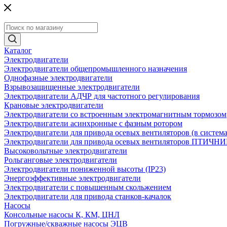
Каталог
Электродвигатели
Электродвигатели общепромышленного назначения
Однофазные электродвигатели
Взрывозащищенные электродвигатели
Электродвигатели АДЧР для частотного регулирования
Крановые электродвигатели
Электродвигатели со встроенным электромагнитным тормозом
Электродвигатели асинхронные с фазным ротором
Электродвигатели для привода осевых вентиляторов (в систем
Электродвигатели для привода осевых вентиляторов ПТИЧН
Высоковольтные электродвигатели
Рольганговые электродвигатели
Электродвигатели пониженной высоты (IP23)
Энергоэффективные электродвигатели
Электродвигатели с повышенным скольжением
Электродвигатели для привода станков-качалок
Насосы
Консольные насосы К, КМ, ЦНЛ
Погружные/скважные насосы ЭЦВ