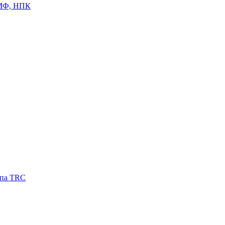
ЦМФ, НПК
ипа TRC