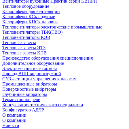
Вентиляторы кухонные Практик серии КВПРП
Тепловое оборудование
Калориферы для вентиляции
Калориферы КСк водяные
Калориферы КПСк паровые
Тепловентиляторы электрические промышленные
Тепловентиляторы ТВК(ТВО)
Тепловентиляторы КЭВ
Тепловые завесы
Тепловые завесы ЭТЗ
Тепловые завесы КЭВ
Производство оборудования специсполнения
Дополнительное оборудование
Электромагнитные тормоза
Провод ВПП водопогружной
СУЗ – станции управления к насосам
Промышленные вибраторы
Поверхностные вибраторы
Глубинные вибраторы
Термисторное реле
Консультация технического специалиста
Конфигуратор АДЧР
О компании
О компании
Новости