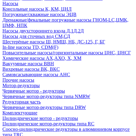
Насосы
Консольные насосы К, КМ, ЦНЛ
Погружные/скважные насосы ЭЦВ
Дренажные/фекальные погружные насосы ГНОМ-LC,ЦМК,
ЦМФ, НПК
Насосы двухстороннего входа Д,1Д,2Д
Насосы для сточных вод СМ,СД
Шестерёные насосы Ш, НМШ, НБ, ДС-125, Г, БГ
In-line насосы TD, CDM(F)
Повысительные насосы/горизонтальные насосы ЦНС, ЦНСГ
Химические насосы АХ,АХО, Х, ХМ
Вакуумные насосы ВВН
Вихревые насосы ВК, ВКС
Самовсасывающие насосы АНС
Прочие насосы
Мотор-редукторы
Червячные мотор - редукторы
Червячные мотор-редукторы типа NMRW
Редукторная часть
Червячные мотор-редукторы типа DRW
Комплектующие
Цилиндрические мотор - редукторы
Цилиндрические мотор-редукторы типа RC
Соосно-цилиндрические редукторы в алюминиевом корпусе
типа TRC