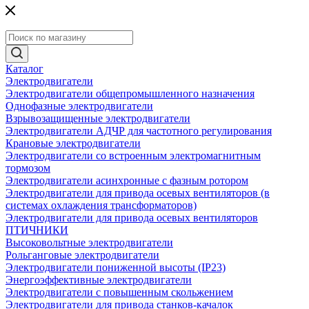
Каталог
Электродвигатели
Электродвигатели общепромышленного назначения
Однофазные электродвигатели
Взрывозащищенные электродвигатели
Электродвигатели АДЧР для частотного регулирования
Крановые электродвигатели
Электродвигатели со встроенным электромагнитным
тормозом
Электродвигатели асинхронные с фазным ротором
Электродвигатели для привода осевых вентиляторов (в
системах охлаждения трансформаторов)
Электродвигатели для привода осевых вентиляторов
ПТИЧНИКИ
Высоковольтные электродвигатели
Рольганговые электродвигатели
Электродвигатели пониженной высоты (IP23)
Энергоэффективные электродвигатели
Электродвигатели с повышенным скольжением
Электродвигатели для привода станков-качалок