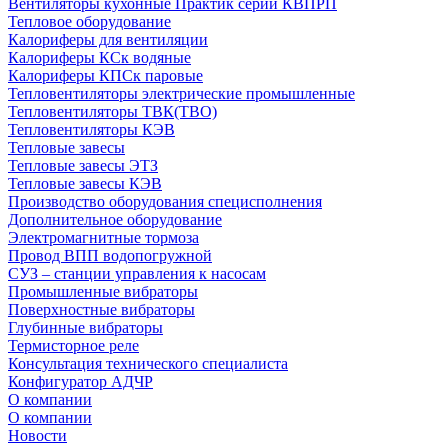
Вентиляторы кухонные Практик серии КВПРП
Тепловое оборудование
Калориферы для вентиляции
Калориферы КСк водяные
Калориферы КПСк паровые
Тепловентиляторы электрические промышленные
Тепловентиляторы ТВК(ТВО)
Тепловентиляторы КЭВ
Тепловые завесы
Тепловые завесы ЭТЗ
Тепловые завесы КЭВ
Производство оборудования специсполнения
Дополнительное оборудование
Электромагнитные тормоза
Провод ВПП водопогружной
СУЗ – станции управления к насосам
Промышленные вибраторы
Поверхностные вибраторы
Глубинные вибраторы
Термисторное реле
Консультация технического специалиста
Конфигуратор АДЧР
О компании
О компании
Новости