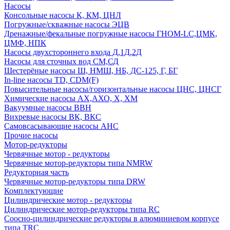
Насосы
Консольные насосы К, КМ, ЦНЛ
Погружные/скважные насосы ЭЦВ
Дренажные/фекальные погружные насосы ГНОМ-LC,ЦМК,
ЦМФ, НПК
Насосы двухстороннего входа Д,1Д,2Д
Насосы для сточных вод СМ,СД
Шестерёные насосы Ш, НМШ, НБ, ДС-125, Г, БГ
In-line насосы TD, CDM(F)
Повысительные насосы/горизонтальные насосы ЦНС, ЦНСГ
Химические насосы АХ,АХО, Х, ХМ
Вакуумные насосы ВВН
Вихревые насосы ВК, ВКС
Самовсасывающие насосы АНС
Прочие насосы
Мотор-редукторы
Червячные мотор - редукторы
Червячные мотор-редукторы типа NMRW
Редукторная часть
Червячные мотор-редукторы типа DRW
Комплектующие
Цилиндрические мотор - редукторы
Цилиндрические мотор-редукторы типа RC
Соосно-цилиндрические редукторы в алюминиевом корпусе
типа TRC