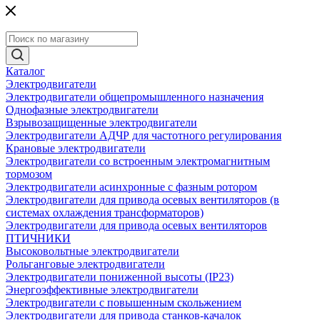
Каталог
Электродвигатели
Электродвигатели общепромышленного назначения
Однофазные электродвигатели
Взрывозащищенные электродвигатели
Электродвигатели АДЧР для частотного регулирования
Крановые электродвигатели
Электродвигатели со встроенным электромагнитным
тормозом
Электродвигатели асинхронные с фазным ротором
Электродвигатели для привода осевых вентиляторов (в
системах охлаждения трансформаторов)
Электродвигатели для привода осевых вентиляторов
ПТИЧНИКИ
Высоковольтные электродвигатели
Рольганговые электродвигатели
Электродвигатели пониженной высоты (IP23)
Энергоэффективные электродвигатели
Электродвигатели с повышенным скольжением
Электродвигатели для привода станков-качалок