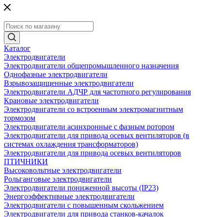
Каталог
Электродвигатели
Электродвигатели общепромышленного назначения
Однофазные электродвигатели
Взрывозащищенные электродвигатели
Электродвигатели АДЧР для частотного регулирования
Крановые электродвигатели
Электродвигатели со встроенным электромагнитным
тормозом
Электродвигатели асинхронные с фазным ротором
Электродвигатели для привода осевых вентиляторов (в
системах охлаждения трансформаторов)
Электродвигатели для привода осевых вентиляторов
ПТИЧНИКИ
Высоковольтные электродвигатели
Рольганговые электродвигатели
Электродвигатели пониженной высоты (IP23)
Энергоэффективные электродвигатели
Электродвигатели с повышенным скольжением
Электродвигатели для привода станков-качалок