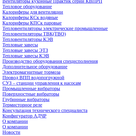
Вентиляторы кухонные Практик серии КВПРП
Тепловое оборудование
Калориферы для вентиляции
Калориферы КСк водяные
Калориферы КПСк паровые
Тепловентиляторы электрические промышленные
Тепловентиляторы ТВК(ТВО)
Тепловентиляторы КЭВ
Тепловые завесы
Тепловые завесы ЭТЗ
Тепловые завесы КЭВ
Производство оборудования специсполнения
Дополнительное оборудование
Электромагнитные тормоза
Провод ВПП водопогружной
СУЗ – станции управления к насосам
Промышленные вибраторы
Поверхностные вибраторы
Глубинные вибраторы
Термисторное реле
Консультация технического специалиста
Конфигуратор АДЧР
О компании
О компании
Новости