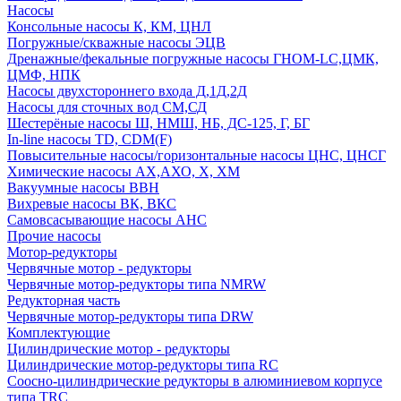
Насосы
Консольные насосы К, КМ, ЦНЛ
Погружные/скважные насосы ЭЦВ
Дренажные/фекальные погружные насосы ГНОМ-LC,ЦМК,
ЦМФ, НПК
Насосы двухстороннего входа Д,1Д,2Д
Насосы для сточных вод СМ,СД
Шестерёные насосы Ш, НМШ, НБ, ДС-125, Г, БГ
In-line насосы TD, CDM(F)
Повысительные насосы/горизонтальные насосы ЦНС, ЦНСГ
Химические насосы АХ,АХО, Х, ХМ
Вакуумные насосы ВВН
Вихревые насосы ВК, ВКС
Самовсасывающие насосы АНС
Прочие насосы
Мотор-редукторы
Червячные мотор - редукторы
Червячные мотор-редукторы типа NMRW
Редукторная часть
Червячные мотор-редукторы типа DRW
Комплектующие
Цилиндрические мотор - редукторы
Цилиндрические мотор-редукторы типа RC
Соосно-цилиндрические редукторы в алюминиевом корпусе
типа TRC