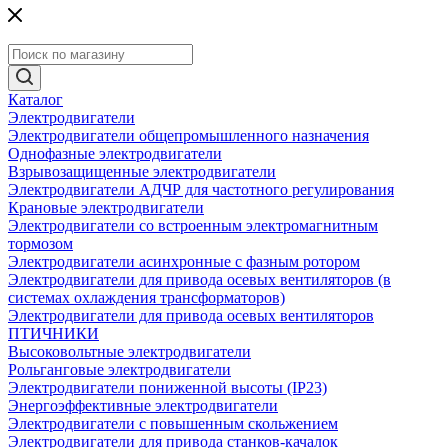
Каталог
Электродвигатели
Электродвигатели общепромышленного назначения
Однофазные электродвигатели
Взрывозащищенные электродвигатели
Электродвигатели АДЧР для частотного регулирования
Крановые электродвигатели
Электродвигатели со встроенным электромагнитным
тормозом
Электродвигатели асинхронные с фазным ротором
Электродвигатели для привода осевых вентиляторов (в
системах охлаждения трансформаторов)
Электродвигатели для привода осевых вентиляторов
ПТИЧНИКИ
Высоковольтные электродвигатели
Рольганговые электродвигатели
Электродвигатели пониженной высоты (IP23)
Энергоэффективные электродвигатели
Электродвигатели с повышенным скольжением
Электродвигатели для привода станков-качалок