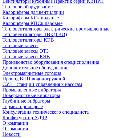
Вентиляторы кухонные Практик серии КВПРП
Тепловое оборудование
Калориферы для вентиляции
Калориферы КСк водяные
Калориферы КПСк паровые
Тепловентиляторы электрические промышленные
Тепловентиляторы ТВК(ТВО)
Тепловентиляторы КЭВ
Тепловые завесы
Тепловые завесы ЭТЗ
Тепловые завесы КЭВ
Производство оборудования специсполнения
Дополнительное оборудование
Электромагнитные тормоза
Провод ВПП водопогружной
СУЗ – станции управления к насосам
Промышленные вибраторы
Поверхностные вибраторы
Глубинные вибраторы
Термисторное реле
Консультация технического специалиста
Конфигуратор АДЧР
О компании
О компании
Новости