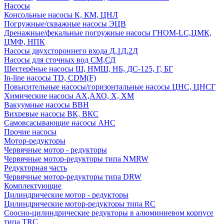
Насосы
Консольные насосы К, КМ, ЦНЛ
Погружные/скважные насосы ЭЦВ
Дренажные/фекальные погружные насосы ГНОМ-LC,ЦМК,
ЦМФ, НПК
Насосы двухстороннего входа Д,1Д,2Д
Насосы для сточных вод СМ,СД
Шестерёные насосы Ш, НМШ, НБ, ДС-125, Г, БГ
In-line насосы TD, CDM(F)
Повысительные насосы/горизонтальные насосы ЦНС, ЦНСГ
Химические насосы АХ,АХО, Х, ХМ
Вакуумные насосы ВВН
Вихревые насосы ВК, ВКС
Самовсасывающие насосы АНС
Прочие насосы
Мотор-редукторы
Червячные мотор - редукторы
Червячные мотор-редукторы типа NMRW
Редукторная часть
Червячные мотор-редукторы типа DRW
Комплектующие
Цилиндрические мотор - редукторы
Цилиндрические мотор-редукторы типа RC
Соосно-цилиндрические редукторы в алюминиевом корпусе
типа TRC