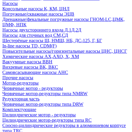
Насосы
Консольные насосы К, КМ, ЦНЛ
Погружные/скважные насосы ЭЦВ
Дренажные/фекальные погружные насосы ГНОМ-LC,ЦМК,
ЦМФ, НПК
Насосы двухстороннего входа Д,1Д,2Д
Насосы для сточных вод СМ,СД
Шестерёные насосы Ш, НМШ, НБ, ДС-125, Г, БГ
In-line насосы TD, CDM(F)
Повысительные насосы/горизонтальные насосы ЦНС, ЦНСГ
Химические насосы АХ,АХО, Х, ХМ
Вакуумные насосы ВВН
Вихревые насосы ВК, ВКС
Самовсасывающие насосы АНС
Прочие насосы
Мотор-редукторы
Червячные мотор - редукторы
Червячные мотор-редукторы типа NMRW
Редукторная часть
Червячные мотор-редукторы типа DRW
Комплектующие
Цилиндрические мотор - редукторы
Цилиндрические мотор-редукторы типа RC
Соосно-цилиндрические редукторы в алюминиевом корпусе
типа TRC