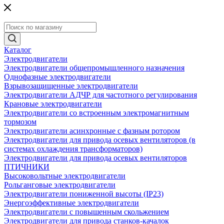
Каталог
Электродвигатели
Электродвигатели общепромышленного назначения
Однофазные электродвигатели
Взрывозащищенные электродвигатели
Электродвигатели АДЧР для частотного регулирования
Крановые электродвигатели
Электродвигатели со встроенным электромагнитным
тормозом
Электродвигатели асинхронные с фазным ротором
Электродвигатели для привода осевых вентиляторов (в
системах охлаждения трансформаторов)
Электродвигатели для привода осевых вентиляторов
ПТИЧНИКИ
Высоковольтные электродвигатели
Рольганговые электродвигатели
Электродвигатели пониженной высоты (IP23)
Энергоэффективные электродвигатели
Электродвигатели с повышенным скольжением
Электродвигатели для привода станков-качалок