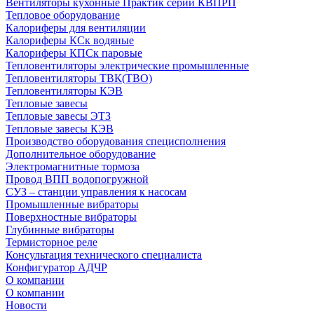
Вентиляторы кухонные Практик серии КВПРП
Тепловое оборудование
Калориферы для вентиляции
Калориферы КСк водяные
Калориферы КПСк паровые
Тепловентиляторы электрические промышленные
Тепловентиляторы ТВК(ТВО)
Тепловентиляторы КЭВ
Тепловые завесы
Тепловые завесы ЭТЗ
Тепловые завесы КЭВ
Производство оборудования специсполнения
Дополнительное оборудование
Электромагнитные тормоза
Провод ВПП водопогружной
СУЗ – станции управления к насосам
Промышленные вибраторы
Поверхностные вибраторы
Глубинные вибраторы
Термисторное реле
Консультация технического специалиста
Конфигуратор АДЧР
О компании
О компании
Новости