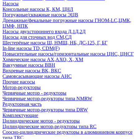
Насосы
Консольные насосы К, КМ, ЦНЛ
Погружные/скважные насосы ЭЦВ
Дренажные/фекальные погружные насосы ГНОМ-LC,ЦМК,
ЦМФ, НПК
Насосы двухстороннего входа Д,1Д,2Д
Насосы для сточных вод СМ,СД
Шестерёные насосы Ш, НМШ, НБ, ДС-125, Г, БГ
In-line насосы TD, CDM(F)
Повысительные насосы/горизонтальные насосы ЦНС, ЦНСГ
Химические насосы АХ,АХО, Х, ХМ
Вакуумные насосы ВВН
Вихревые насосы ВК, ВКС
Самовсасывающие насосы АНС
Прочие насосы
Мотор-редукторы
Червячные мотор - редукторы
Червячные мотор-редукторы типа NMRW
Редукторная часть
Червячные мотор-редукторы типа DRW
Комплектующие
Цилиндрические мотор - редукторы
Цилиндрические мотор-редукторы типа RC
Соосно-цилиндрические редукторы в алюминиевом корпусе
типа TRC