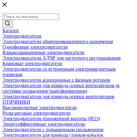
Каталог
Электродвигатели
Электродвигатели общепромышленного назначения
Однофазные электродвигатели
Взрывозащищенные электродвигатели
Электродвигатели АДЧР для частотного регулирования
Крановые электродвигатели
Электродвигатели со встроенным электромагнитным
тормозом
Электродвигатели асинхронные с фазным ротором
Электродвигатели для привода осевых вентиляторов (в
системах охлаждения трансформаторов)
Электродвигатели для привода осевых вентиляторов
ПТИЧНИКИ
Высоковольтные электродвигатели
Рольганговые электродвигатели
Электродвигатели пониженной высоты (IP23)
Энергоэффективные электродвигатели
Электродвигатели с повышенным скольжением
Электродвигатели для привода станков-качалок