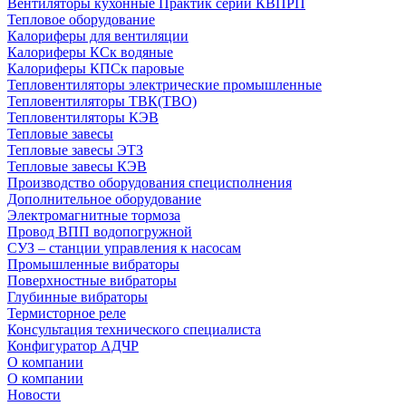
Вентиляторы кухонные Практик серии КВПРП
Тепловое оборудование
Калориферы для вентиляции
Калориферы КСк водяные
Калориферы КПСк паровые
Тепловентиляторы электрические промышленные
Тепловентиляторы ТВК(ТВО)
Тепловентиляторы КЭВ
Тепловые завесы
Тепловые завесы ЭТЗ
Тепловые завесы КЭВ
Производство оборудования специсполнения
Дополнительное оборудование
Электромагнитные тормоза
Провод ВПП водопогружной
СУЗ – станции управления к насосам
Промышленные вибраторы
Поверхностные вибраторы
Глубинные вибраторы
Термисторное реле
Консультация технического специалиста
Конфигуратор АДЧР
О компании
О компании
Новости