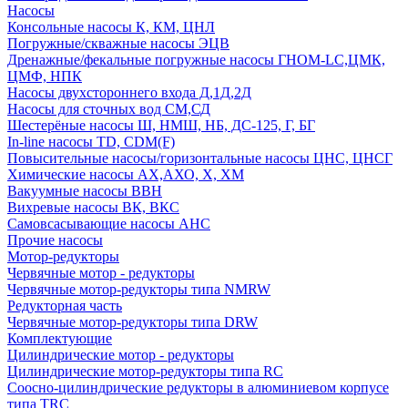
Насосы
Консольные насосы К, КМ, ЦНЛ
Погружные/скважные насосы ЭЦВ
Дренажные/фекальные погружные насосы ГНОМ-LC,ЦМК,
ЦМФ, НПК
Насосы двухстороннего входа Д,1Д,2Д
Насосы для сточных вод СМ,СД
Шестерёные насосы Ш, НМШ, НБ, ДС-125, Г, БГ
In-line насосы TD, CDM(F)
Повысительные насосы/горизонтальные насосы ЦНС, ЦНСГ
Химические насосы АХ,АХО, Х, ХМ
Вакуумные насосы ВВН
Вихревые насосы ВК, ВКС
Самовсасывающие насосы АНС
Прочие насосы
Мотор-редукторы
Червячные мотор - редукторы
Червячные мотор-редукторы типа NMRW
Редукторная часть
Червячные мотор-редукторы типа DRW
Комплектующие
Цилиндрические мотор - редукторы
Цилиндрические мотор-редукторы типа RC
Соосно-цилиндрические редукторы в алюминиевом корпусе
типа TRC