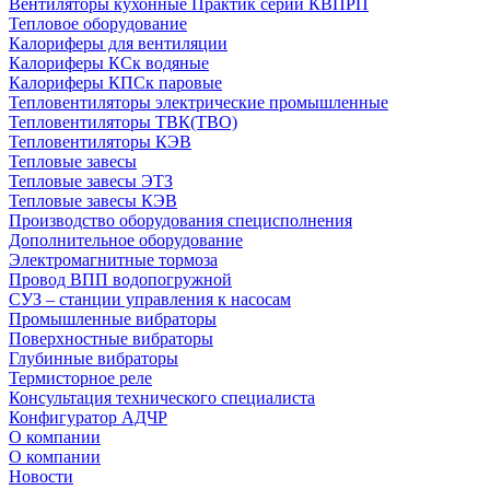
Вентиляторы кухонные Практик серии КВПРП
Тепловое оборудование
Калориферы для вентиляции
Калориферы КСк водяные
Калориферы КПСк паровые
Тепловентиляторы электрические промышленные
Тепловентиляторы ТВК(ТВО)
Тепловентиляторы КЭВ
Тепловые завесы
Тепловые завесы ЭТЗ
Тепловые завесы КЭВ
Производство оборудования специсполнения
Дополнительное оборудование
Электромагнитные тормоза
Провод ВПП водопогружной
СУЗ – станции управления к насосам
Промышленные вибраторы
Поверхностные вибраторы
Глубинные вибраторы
Термисторное реле
Консультация технического специалиста
Конфигуратор АДЧР
О компании
О компании
Новости