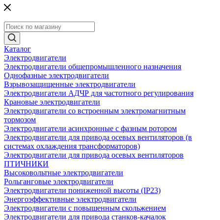
Каталог
Электродвигатели
Электродвигатели общепромышленного назначения
Однофазные электродвигатели
Взрывозащищенные электродвигатели
Электродвигатели АДЧР для частотного регулирования
Крановые электродвигатели
Электродвигатели со встроенным электромагнитным
тормозом
Электродвигатели асинхронные с фазным ротором
Электродвигатели для привода осевых вентиляторов (в
системах охлаждения трансформаторов)
Электродвигатели для привода осевых вентиляторов
ПТИЧНИКИ
Высоковольтные электродвигатели
Рольганговые электродвигатели
Электродвигатели пониженной высоты (IP23)
Энергоэффективные электродвигатели
Электродвигатели с повышенным скольжением
Электродвигатели для привода станков-качалок