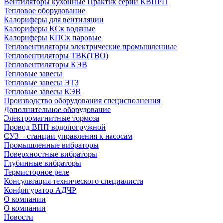
Вентиляторы кухонные Практик серии КВПРП
Тепловое оборудование
Калориферы для вентиляции
Калориферы КСк водяные
Калориферы КПСк паровые
Тепловентиляторы электрические промышленные
Тепловентиляторы ТВК(ТВО)
Тепловентиляторы КЭВ
Тепловые завесы
Тепловые завесы ЭТЗ
Тепловые завесы КЭВ
Производство оборудования специсполнения
Дополнительное оборудование
Электромагнитные тормоза
Провод ВПП водопогружной
СУЗ – станции управления к насосам
Промышленные вибраторы
Поверхностные вибраторы
Глубинные вибраторы
Термисторное реле
Консультация технического специалиста
Конфигуратор АДЧР
О компании
О компании
Новости