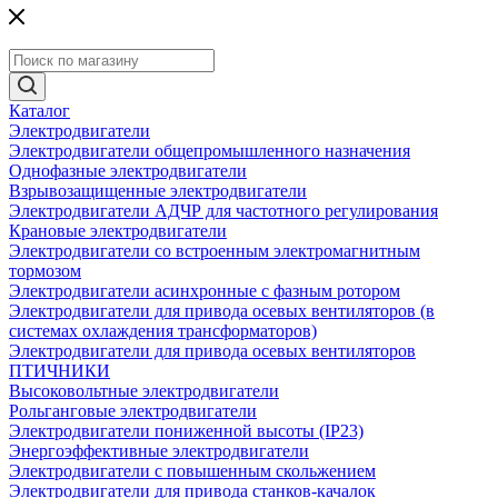
Каталог
Электродвигатели
Электродвигатели общепромышленного назначения
Однофазные электродвигатели
Взрывозащищенные электродвигатели
Электродвигатели АДЧР для частотного регулирования
Крановые электродвигатели
Электродвигатели со встроенным электромагнитным
тормозом
Электродвигатели асинхронные с фазным ротором
Электродвигатели для привода осевых вентиляторов (в
системах охлаждения трансформаторов)
Электродвигатели для привода осевых вентиляторов
ПТИЧНИКИ
Высоковольтные электродвигатели
Рольганговые электродвигатели
Электродвигатели пониженной высоты (IP23)
Энергоэффективные электродвигатели
Электродвигатели с повышенным скольжением
Электродвигатели для привода станков-качалок