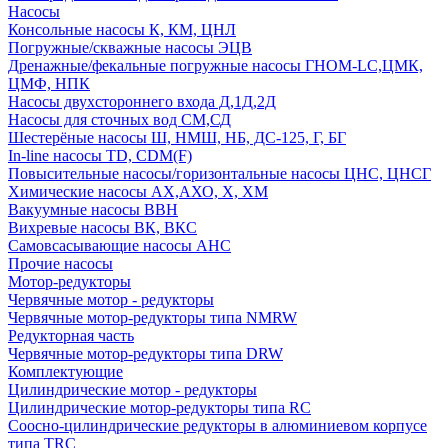
Насосы
Консольные насосы К, КМ, ЦНЛ
Погружные/скважные насосы ЭЦВ
Дренажные/фекальные погружные насосы ГНОМ-LC,ЦМК,
ЦМФ, НПК
Насосы двухстороннего входа Д,1Д,2Д
Насосы для сточных вод СМ,СД
Шестерёные насосы Ш, НМШ, НБ, ДС-125, Г, БГ
In-line насосы TD, CDM(F)
Повысительные насосы/горизонтальные насосы ЦНС, ЦНСГ
Химические насосы АХ,АХО, Х, ХМ
Вакуумные насосы ВВН
Вихревые насосы ВК, ВКС
Самовсасывающие насосы АНС
Прочие насосы
Мотор-редукторы
Червячные мотор - редукторы
Червячные мотор-редукторы типа NMRW
Редукторная часть
Червячные мотор-редукторы типа DRW
Комплектующие
Цилиндрические мотор - редукторы
Цилиндрические мотор-редукторы типа RC
Соосно-цилиндрические редукторы в алюминиевом корпусе
типа TRC