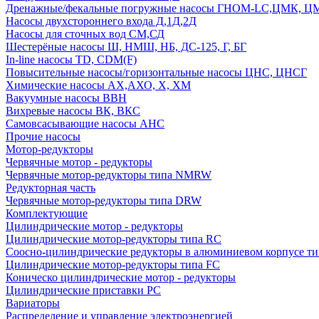
Дренажные/фекальные погружные насосы ГНОМ-LC,ЦМК, 
Насосы двухстороннего входа Д,1Д,2Д
Насосы для сточных вод СМ,СД
Шестерёные насосы Ш, НМШ, НБ, ДС-125, Г, БГ
In-line насосы TD, CDM(F)
Повысительные насосы/горизонтальные насосы ЦНС, ЦНСГ
Химические насосы АХ,АХО, Х, ХМ
Вакуумные насосы ВВН
Вихревые насосы ВК, ВКС
Самовсасывающие насосы АНС
Прочие насосы
Мотор-редукторы
Червячные мотор - редукторы
Червячные мотор-редукторы типа NMRW
Редукторная часть
Червячные мотор-редукторы типа DRW
Комплектующие
Цилиндрические мотор - редукторы
Цилиндрические мотор-редукторы типа RC
Соосно-цилиндрические редукторы в алюминиевом корпусе т
Цилиндрические мотор-редукторы типа FC
Коническо цилиндрические мотор - редукторы
Цилиндрические приставки PC
Вариаторы
Распределение и управление электроэнергией