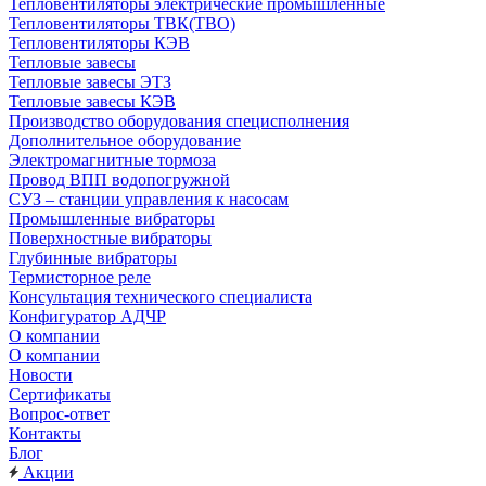
Тепловентиляторы электрические промышленные
Тепловентиляторы ТВК(ТВО)
Тепловентиляторы КЭВ
Тепловые завесы
Тепловые завесы ЭТЗ
Тепловые завесы КЭВ
Производство оборудования специсполнения
Дополнительное оборудование
Электромагнитные тормоза
Провод ВПП водопогружной
СУЗ – станции управления к насосам
Промышленные вибраторы
Поверхностные вибраторы
Глубинные вибраторы
Термисторное реле
Консультация технического специалиста
Конфигуратор АДЧР
О компании
О компании
Новости
Сертификаты
Вопрос-ответ
Контакты
Блог
Акции