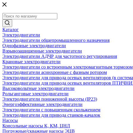
Каталог
Электродвигатели
Электродвигатели общепромышленного назначения
Однофазные электродвигатели
Взрывозащищенные электродвигатели
Электродвигатели АДЧР для частотного регулирования
Крановые электродвигатели
Электродвигатели со встроенным электромагнитным тормозом
Электродвигатели асинхронные с фазным ротором
Электродвигатели для привода осевых вентиляторов (в систем
Электродвигатели для привода осевых вентиляторов ПТИЧН
Высоковольтные электродвигатели
Рольганговые электродвигатели
Электродвигатели пониженной высоты (IP23)
Энергоэффективные электродвигатели
Электродвигатели с повышенным скольжением
Электродвигатели для привода станков-качалок
Насосы
Консольные насосы К, КМ, ЦНЛ
Погружные/скважные насосы ЭЦВ