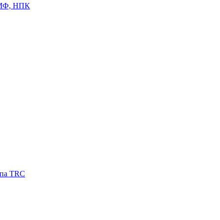
ЦМФ, НПК
ипа TRC