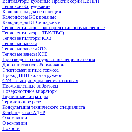
Вентиляторы кухонные Практик серии КВПРП
Тепловое оборудование
Калориферы для вентиляции
Калориферы КСк водяные
Калориферы КПСк паровые
Тепловентиляторы электрические промышленные
Тепловентиляторы ТВК(ТВО)
Тепловентиляторы КЭВ
Тепловые завесы
Тепловые завесы ЭТЗ
Тепловые завесы КЭВ
Производство оборудования специсполнения
Дополнительное оборудование
Электромагнитные тормоза
Провод ВПП водопогружной
СУЗ – станции управления к насосам
Промышленные вибраторы
Поверхностные вибраторы
Глубинные вибраторы
Термисторное реле
Консультация технического специалиста
Конфигуратор АДЧР
О компании
О компании
Новости