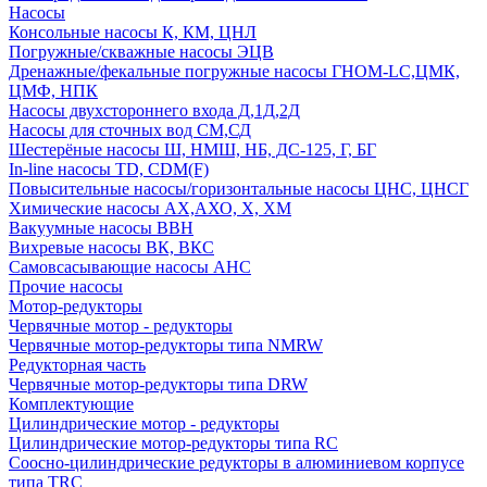
Насосы
Консольные насосы К, КМ, ЦНЛ
Погружные/скважные насосы ЭЦВ
Дренажные/фекальные погружные насосы ГНОМ-LC,ЦМК,
ЦМФ, НПК
Насосы двухстороннего входа Д,1Д,2Д
Насосы для сточных вод СМ,СД
Шестерёные насосы Ш, НМШ, НБ, ДС-125, Г, БГ
In-line насосы TD, CDM(F)
Повысительные насосы/горизонтальные насосы ЦНС, ЦНСГ
Химические насосы АХ,АХО, Х, ХМ
Вакуумные насосы ВВН
Вихревые насосы ВК, ВКС
Самовсасывающие насосы АНС
Прочие насосы
Мотор-редукторы
Червячные мотор - редукторы
Червячные мотор-редукторы типа NMRW
Редукторная часть
Червячные мотор-редукторы типа DRW
Комплектующие
Цилиндрические мотор - редукторы
Цилиндрические мотор-редукторы типа RC
Соосно-цилиндрические редукторы в алюминиевом корпусе
типа TRC