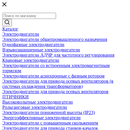
Каталог
Электродвигатели
Электродвигатели общепромышленного назначения
Однофазные электродвигатели
Взрывозащищенные электродвигатели
Электродвигатели АДЧР для частотного регулирования
Крановые электродвигатели
Электродвигатели со встроенным электромагнитным
тормозом
Электродвигатели асинхронные с фазным ротором
Электродвигатели для привода осевых вентиляторов (в
системах охлаждения трансформаторов)
Электродвигатели для привода осевых вентиляторов
ПТИЧНИКИ
Высоковольтные электродвигатели
Рольганговые электродвигатели
Электродвигатели пониженной высоты (IP23)
Энергоэффективные электродвигатели
Электродвигатели с повышенным скольжением
Электродвигатели для привода станков-качалок